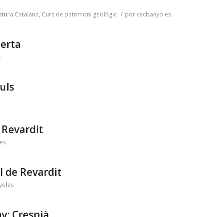
atura Catalana
,
Curs de patrimoni geològic
/
por
cecbanyoles
berta
s
uls
e Revardit
es
l de Revardit
yoles
ny: Crespià