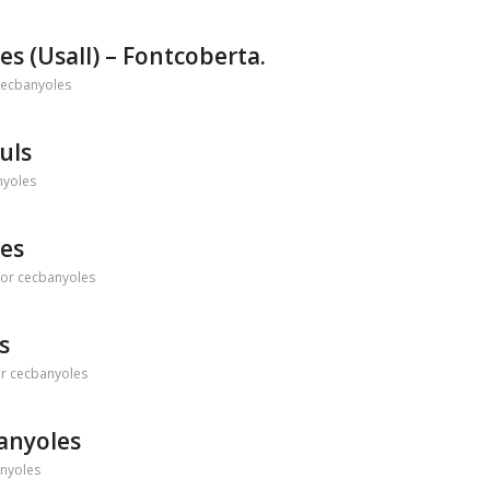
es (Usall) – Fontcoberta.
cecbanyoles
uls
nyoles
res
or
cecbanyoles
s
or
cecbanyoles
Banyoles
nyoles