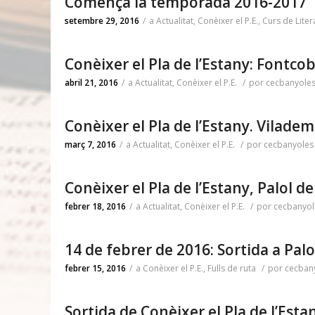
Comença la temporada 2016-2017
setembre 29, 2016
/
a
Actualitat
,
Conèixer el P.E.
,
Curs de Liter
Conèixer el Pla de l’Estany: Fontco
abril 21, 2016
/
a
Actualitat
,
Conèixer el P.E.
/
por
cecbanyole
Conèixer el Pla de l’Estany. Viladem
març 7, 2016
/
a
Actualitat
,
Conèixer el P.E.
/
por
cecbanyoles
Conèixer el Pla de l’Estany, Palol d
febrer 18, 2016
/
a
Actualitat
,
Conèixer el P.E.
/
por
cecbanyol
14 de febrer de 2016: Sortida a Palo
febrer 15, 2016
/
a
Conèixer el P.E.
,
Fulls de ruta
/
por
cecban
Sortida de Conèixer el Pla de l’Esta