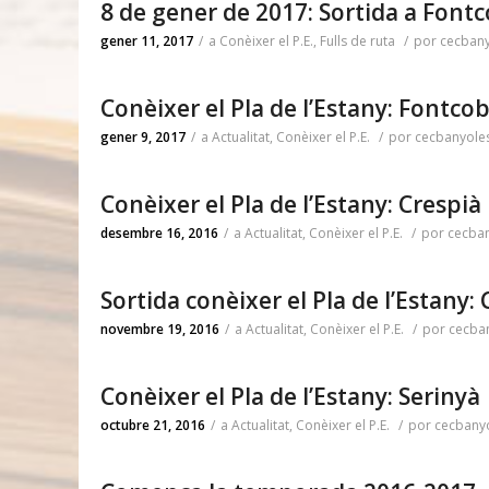
8 de gener de 2017: Sortida a Font
gener 11, 2017
/
a
Conèixer el P.E.
,
Fulls de ruta
/
por
cecban
Conèixer el Pla de l’Estany: Fontco
gener 9, 2017
/
a
Actualitat
,
Conèixer el P.E.
/
por
cecbanyole
Conèixer el Pla de l’Estany: Crespià
desembre 16, 2016
/
a
Actualitat
,
Conèixer el P.E.
/
por
cecba
Sortida conèixer el Pla de l’Estany:
novembre 19, 2016
/
a
Actualitat
,
Conèixer el P.E.
/
por
cecba
Conèixer el Pla de l’Estany: Serinyà
octubre 21, 2016
/
a
Actualitat
,
Conèixer el P.E.
/
por
cecbany