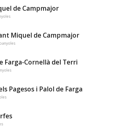
Miquel de Campmajor
nyoles
 Sant Miquel de Campmajor
banyoles
e Farga-Cornellà del Terri
nyoles
dels Pagesos i Palol de Farga
oles
Orfes
es