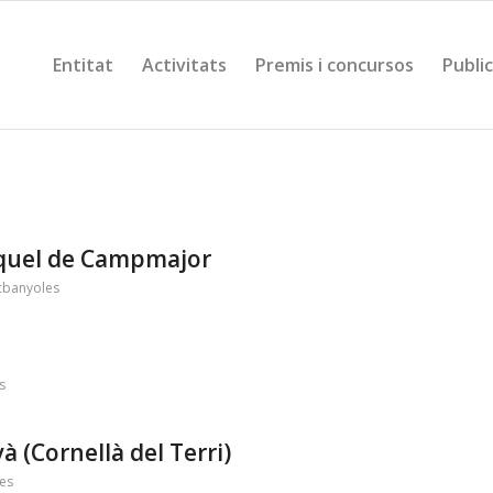
Entitat
Activitats
Premis i concursos
Publi
Miquel de Campmajor
cbanyoles
s
à (Cornellà del Terri)
es