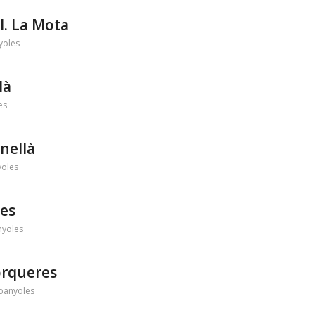
l. La Mota
yoles
là
es
nellà
yoles
res
nyoles
orqueres
banyoles