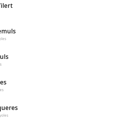
ilert
demuls
oles
uls
s
res
es
queres
yoles