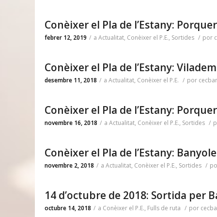
Conèixer el Pla de l’Estany: Porquer
febrer 12, 2019
/
a
Actualitat
,
Conèixer el P.E.
,
Sortides
/
por
Conèixer el Pla de l’Estany: Viladem
desembre 11, 2018
/
a
Actualitat
,
Conèixer el P.E.
/
por
cecba
Conèixer el Pla de l’Estany: Porque
novembre 16, 2018
/
a
Actualitat
,
Conèixer el P.E.
,
Sortides
/
p
Conèixer el Pla de l’Estany: Banyole
novembre 2, 2018
/
a
Actualitat
,
Conèixer el P.E.
,
Sortides
/
p
14 d’octubre de 2018: Sortida per 
octubre 14, 2018
/
a
Conèixer el P.E.
,
Fulls de ruta
/
por
cecba