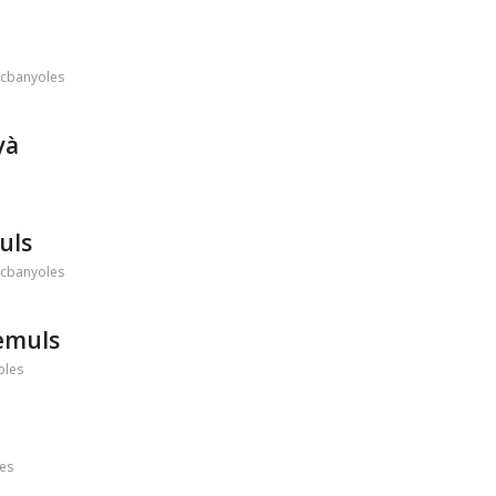
cbanyoles
yà
uls
cbanyoles
demuls
oles
es