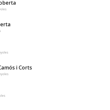
coberta
yoles
berta
s
nyoles
 Camós i Corts
nyoles
oles