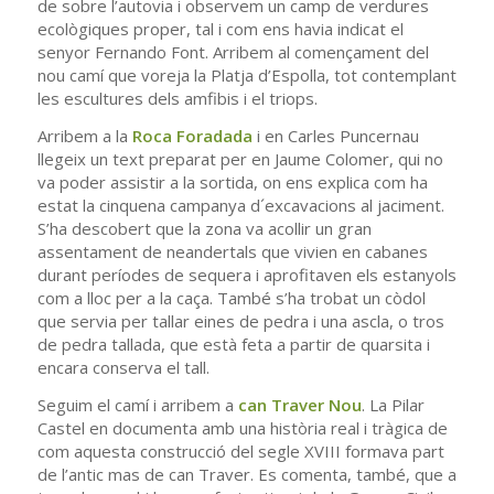
de sobre l’autovia i observem un camp de verdures
ecològiques proper, tal i com ens havia indicat el
senyor Fernando Font. Arribem al començament del
nou camí que voreja la Platja d’Espolla, tot contemplant
les escultures dels amfibis i el triops.
Arribem a la
Roca Foradada
i en Carles Puncernau
llegeix un text preparat per en Jaume Colomer, qui no
va poder assistir a la sortida, on ens explica com ha
estat la cinquena campanya d´excavacions al jaciment.
S’ha descobert que la zona va acollir un gran
assentament de neandertals que vivien en cabanes
durant períodes de sequera i aprofitaven els estanyols
com a lloc per a la caça. També s’ha trobat un còdol
que servia per tallar eines de pedra i una ascla, o tros
de pedra tallada, que està feta a partir de quarsita i
encara conserva el tall.
Seguim el camí i arribem a
c
an Traver Nou
. La Pilar
Castel en documenta amb una història real i tràgica de
com aquesta construcció del segle XVIII formava part
de l’antic mas de can Traver. Es comenta, també, que a