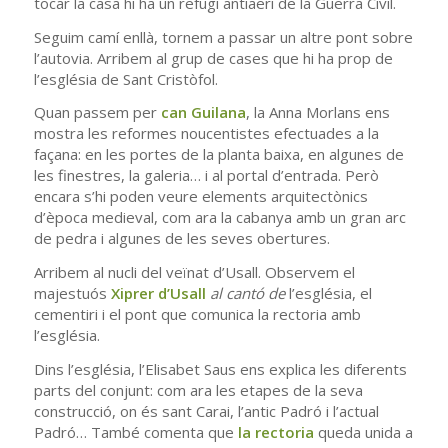
tocar la casa hi ha un refugi antiaeri de la Guerra Civil.
Seguim camí enllà, tornem a passar un altre pont sobre
l’autovia. Arribem al grup de cases que hi ha prop de
l’església de Sant Cristòfol.
Quan passem per
can Guilana
, la Anna Morlans ens
mostra les reformes noucentistes efectuades a la
façana: en les portes de la planta baixa, en algunes de
les finestres, la galeria… i al portal d’entrada. Però
encara s’hi poden veure elements arquitectònics
d’època medieval, com ara la cabanya amb un gran arc
de pedra i algunes de les seves obertures.
Arribem al nucli del veïnat d’Usall. Observem el
majestuós
Xiprer d’Usall
al cantó de
l’església, el
cementiri i el pont que comunica la rectoria amb
l’església.
Dins l’església, l’Elisabet Saus ens explica les diferents
parts del conjunt: com ara les etapes de la seva
construcció, on és sant Carai, l’antic Padró i l’actual
Padró… També comenta que
la rectoria
queda unida a