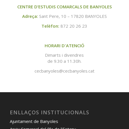
CENTRE D’ESTUDIS COMARCALS DE BANYOLES
Adreça:
Sant Pere, 10 – 17820 BANYOLES
Telèfon:
872 20 26 23
HORARI D'ATENCIÓ
Dimarts i divendres
de 9.30 a 11.30h.
cecbanyoles@cecbanyoles.cat
ENLLAÇOS INSTITUCIONALS
Ajuntament de Banyoles