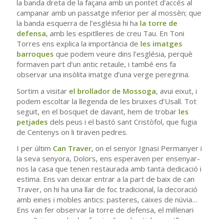
la banda dreta de la façana amb un pontet d’accés al
campanar amb un passatge inferior per al mossèn; que
la banda esquerra de l’església hi ha
la torre de
defensa
, amb les espitlleres de creu Tau. En Toni
Torres ens explica la importància de
les imatges
barroques
que podem veure dins l’església, perquè
formaven part d’un antic retaule, i també ens fa
observar una insòlita imatge d’una verge peregrina.
Sortim a visitar
el brollador de Mossoga
, avui eixut, i
podem escoltar la llegenda de les bruixes d’Usall. Tot
seguit, en el bosquet de davant, hem de trobar
les
petjades
dels peus i el bastó sant Cristòfol, que fugia
de Centenys on li tiraven pedres.
I per últim
Can Traver
, on el senyor Ignasi Permanyer i
la seva senyora, Dolors, ens esperaven per ensenyar-
nos la casa que tenen restaurada amb tanta dedicació i
estima. Ens van deixar entrar a la part de baix de can
Traver, on hi ha una llar de foc tradicional, la decoració
amb eines i mobles antics: pasteres, caixes de núvia…
Ens van fer observar la torre de defensa, el mil·lenari