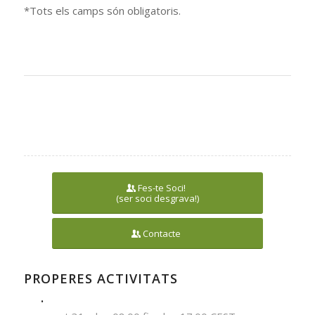
*Tots els camps són obligatoris.
Fes-te Soci!
(ser soci desgrava!)
Contacte
PROPERES ACTIVITATS
.