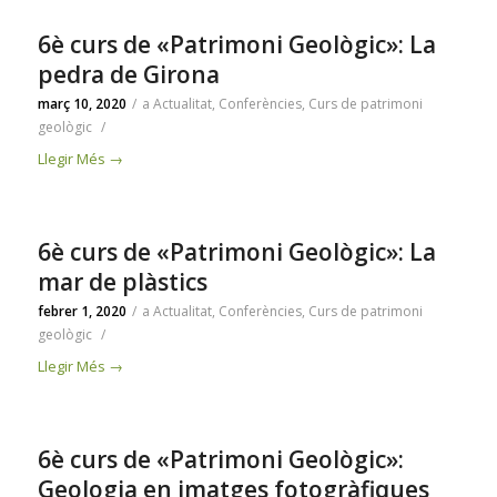
6è curs de «Patrimoni Geològic»: La
pedra de Girona
març 10, 2020
/
a
Actualitat
,
Conferències
,
Curs de patrimoni
geològic
/
Llegir Més
→
6è curs de «Patrimoni Geològic»: La
mar de plàstics
febrer 1, 2020
/
a
Actualitat
,
Conferències
,
Curs de patrimoni
geològic
/
Llegir Més
→
6è curs de «Patrimoni Geològic»:
Geologia en imatges fotogràfiques