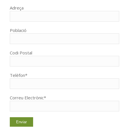
Adreça
Població
Codi Postal
Telèfon*
Correu Electrònic*