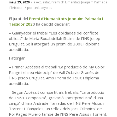
maig 29, 2020
/
a
Actualitat
,
Premi d’Humanitats Joaquim Palmada
i Teixidor
/
por
cecbanyoles
El jurat del
Premi d’Humanitats Joaquim Palmada i
Teixidor 202
0 ha decidit declarar:
– Guanyador el treball “Les oblidades del conflicte
oblidat” de Maria Bouabdellah Shaimi de l’INS Josep
Brugulat. Se li atorgarà un premi de 300€ i diploma
acreditatiu.
I atorgar:
– Primer Accèssit al treball “La producció de My Color
Range i el seu videoclip” de Vall Octavio Granés de
l’INS Josep Brugulat. Amb Premi de 150€ i diploma
acreditatiu.
– Segon Accèssit compartit als treballs: “La producció
de 1969. Composició, gravació i postproducció d’una
cançó” d’Irina Andrade Tarradas de l’INS Pere Alsius i
Torrent i “Banyoles, un reflex dels Jocs Olímpics” de
Pol Pagès Mulero també de l’INS Pere Alsius i Torrent.