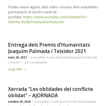
Podeu veure alguns dels vídeo-resums dels estudiants
participants al nostre canal de
youtube:
https://www.youtube.com/channel/UCr-
SMHNv-8eBJi7Vw6sulXA/featured
Entrega dels Premis d’Humanitats
Joaquim Palmada i Teixidor 2021
març 26, 2021
/
a
Actualitat
,
Premi d’Humanitats Joaquim Palmada
i Teixidor
/
por
cecbanyoles
Llegir Més
→
Xerrada “Les oblidades del conflicte
oblidat” – AJORNADA
octubre 29, 2020
/
a
Actualitat
,
Conferències
,
Premi d’Humanitats