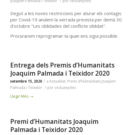
Joaquim Palmada i Teixidor
/
por
cecbanyoles
Degut a les noves restriccions per aturar els contagis
per Covid-19 anulem la xerrada prevista per demà 30
d’octubre “Les oblidades del conflicte oblidat”.
Procurarem reprogramar-la quan ens sigui possible.
Entrega dels Premis d’Humanitats
Joaquim Palmada i Teixidor 2020
setembre 15, 2020
/
a
Actualitat
,
Premi d’Humanitats Joaquim
Palmada i Teixidor
/
por
cecbanyoles
Llegir Més
→
Premi d’Humanitats Joaquim
Palmada i Teixidor 2020