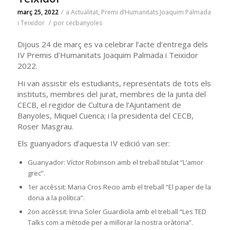
març 25, 2022
/
a
Actualitat
,
Premi d’Humanitats Joaquim Palmada
i Teixidor
/
por
cecbanyoles
Dijous 24 de març es va celebrar l’acte d’entrega dels
IV Premis d’Humanitats Joaquim Palmada i Teixidor
2022.
Hi van assistir els estudiants, representats de tots els
instituts, membres del jurat, membres de la junta del
CECB, el regidor de Cultura de l’Ajuntament de
Banyoles, Miquel Cuenca; i la presidenta del CECB,
Roser Masgrau.
Els guanyadors d’aquesta IV edició van ser:
Guanyador: Víctor Robinson amb el treball titulat “L’amor
grec”.
1er accèssit: Maria Cros Recio amb el treball “El paper de la
dona a la política”.
2on accèssit: Irina Soler Guardiola amb el treball “Les TED
Talks com a mètode per a millorar la nostra oràtoria”.