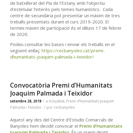
de batxillerat del Pla de l’Estany amb l’objectiu
d’estimular l’interès pels temes humanístics. Cada
centre de secundària pot presentar un màxim de tres
treballs presentats durant el curs 2019-2020. El
termini màxim de participació és el dilluns 17 de febrer
de 2020.
Podeu consultar les bases i enviar els treballs en el
següent enllaç:
https://cecbanyoles.cat/premi-
dhumanitats-joaquim-palmada-i-teixidor/
Convocatòria Premi d’Humanitats
Joaquim Palmada i Teixidor
setembre 28, 2018
/
a
Actualitat
,
Premi d’Humanitats Joaquim
Palmada i Teixidor
/
por
cecbanyoles
Aquest any des del Centre d’Estudis Comarcals de
Banyoles hem decidit convocar el
Premi d’Humanitats
Joaquim Palmada i Teixidor
. És un premi dirigit