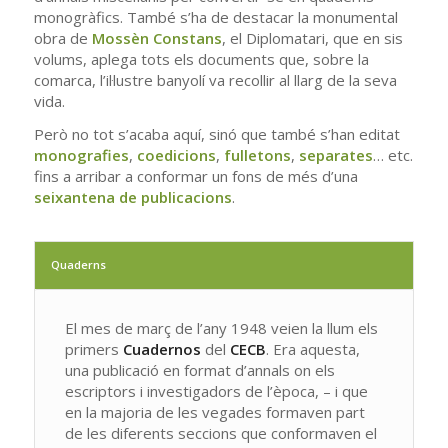
monogràfics. També s’ha de destacar la monumental
obra de
Mossèn Constans
, el Diplomatari, que en sis
volums, aplega tots els documents que, sobre la
comarca, l’il·lustre banyolí va recollir al llarg de la seva
vida.
Però no tot s’acaba aquí, sinó que també s’han editat
monografies
,
coedicions
,
fulletons
,
separates
… etc.
fins a arribar a conformar un fons de més d’una
seixantena de publicacions
.
Quaderns
El mes de març de l’any 1948 veien la llum els
primers
Cuadernos
del
CECB
. Era aquesta,
una publicació en format d’annals on els
escriptors i investigadors de l’època, – i que
en la majoria de les vegades formaven part
de les diferents seccions que conformaven el