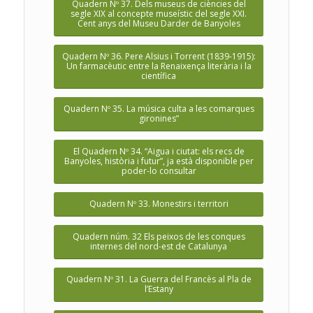
Quadern Nº 37. Dels museus de ciències del
segle XIX al concepte museístic del segle XXI.
Cent anys del Museu Darder de Banyoles
Quadern Nº 36. Pere Alsius i Torrent (1839-1915):
Un farmacèutic entre la Renaixença literària i la
científica
Quadern Nº 35. La música culta a les comarques
gironines”
El Quadern Nº 34. “Aigua i ciutat: els recs de
Banyoles, història i futur”, ja està disponible per
poder-lo consultar
Quadern Nº 33. Monestirs i territori
Quadern núm. 32 Els peixos de les conques
internes del nord-est de Catalunya
Quadern Nº 31. La Guerra del Francès al Pla de
l’Estany