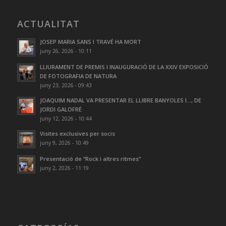
ACTUALITAT
JOSEP MARIA SANS I TRAVÉ HA MORT
juny 26, 2026 - 10:11
LLIURAMENT DE PREMIS I INAUGURACIÓ DE LA XXIV EXPOSICIÓ
DE FOTOGRAFIA DE NATURA
juny 23, 2026 - 09:43
JOAQUIM NADAL VA PRESENTAR EL LLIBRE BANYOLES I…, DE
JORDI GALOFRÉ
juny 12, 2026 - 10:44
Visites exclusives per socis
juny 9, 2026 - 10:49
Presentació de “Rock i altres ritmes”
juny 2, 2026 - 11:19