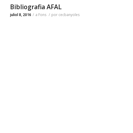
Bibliografia AFAL
juliol 8, 2016
/
a
Fons
/
por
cecbanyoles