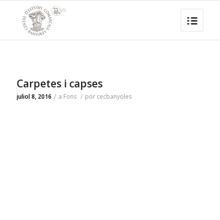
Carpetes i capses
juliol 8, 2016
/
a
Fons
/
por
cecbanyoles