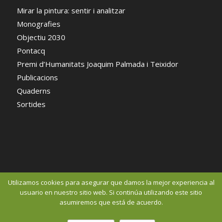
Mirar la pintura: sentir i analitzar
Monografies
Objectiu 2030
Pontacq
Premi d’Humanitats Joaquim Palmada i Teixidor
Publicacions
Quaderns
Sortides
Utilizamos cookies para asegurar que damos la mejor experiencia al
usuario en nuestro sitio web. Si continúa utilizando este sitio
asumiremos que está de acuerdo.
© Copyright 2016 - Centre d'Estudis Comarcal del Pla de l'Estany 2015 -