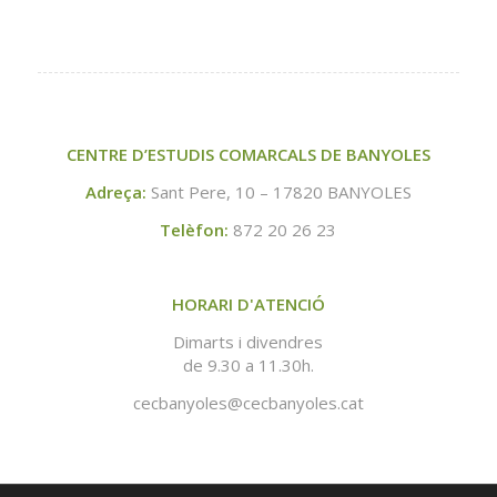
CENTRE D’ESTUDIS COMARCALS DE BANYOLES
Adreça:
Sant Pere, 10 – 17820 BANYOLES
Telèfon:
872 20 26 23
HORARI D'ATENCIÓ
Dimarts i divendres
de 9.30 a 11.30h.
cecbanyoles@cecbanyoles.cat