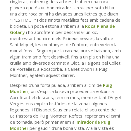
cinglera i, entremig dels arbres, trobem una roca
planera que és un bon mirador. Un xic per sota hi ha
una altre roca on hi ha clavades unes lletres que diuen
“T’ESTIMUT” i dos ninots metàl·lics fets amb cadena de
bicicleta. En poca estona arribem a la
Roca Plana
de
Golany
i ho aprofitem per descansar un xic,
mentrestant admirem els Pirineus nevats, la vall de
Sant Miquel, les muntanyes de l’entorn, entreveiem la
mar al fons… Seguim per la carena, ara ve baixada, amb
algun tram amb fort desnivell, fins a un pla on hi ha una
cruïlla amb diversos camins: a Olot, a Falgons pel Collet
de Portelles, a Rocacorba, a Canet d’Adri i a Puig
Montner, agafem aquest darrer.
Després d’una forta pujada, arribem al cim de
Puig
Montner,
on s’explica la seva procedència volcànica.
Aprofitant el descans, fem un mos, mentrestant l’Àngel
Vergés ens explica històries de la zona i algunes
llegendes, i l’Elisabet Saus ens relata el seu conte de
La Pastora de Puig Montner. Refets, reprenem el camí
de tornada, però primer anem al
mirador de Puig
Montner
per gaudir d’una bona vista. Ara la vista és