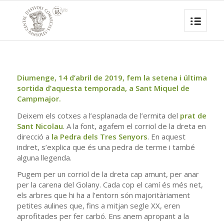
Diumenge, 14 d’abril de 2019, fem la setena i última
sortida d’aquesta temporada, a Sant Miquel de
Campmajor.
Deixem els cotxes a l’esplanada de l’ermita del
prat de
Sant Nicolau
. A la font, agafem el corriol de la dreta en
direcció a
la Pedra dels Tres Senyors
. En aquest
indret, s’explica que és una pedra de terme i també
alguna llegenda.
Pugem per un corriol de la dreta cap amunt, per anar
per la carena del Golany. Cada cop el camí és més net,
els arbres que hi ha a l’entorn són majoritàriament
petites aulines que, fins a mitjan segle XX, eren
aprofitades per fer carbó. Ens anem apropant a la