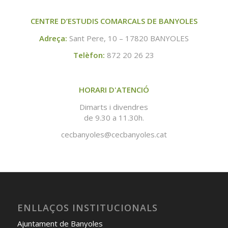
CENTRE D’ESTUDIS COMARCALS DE BANYOLES
Adreça:
Sant Pere, 10 – 17820 BANYOLES
Telèfon:
872 20 26 23
HORARI D'ATENCIÓ
Dimarts i divendres
de 9.30 a 11.30h.
cecbanyoles@cecbanyoles.cat
ENLLAÇOS INSTITUCIONALS
Ajuntament de Banyoles