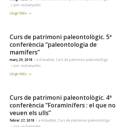
/
por
cecbanyoles
Llegir Més
→
Curs de patrimoni paleontològic. 5ª
conferència “paleontologia de
mamífers”
març 29, 2018
/
a
Actualitat
,
Curs de patrimoni paleontològic
/
por
cecbanyoles
Llegir Més
→
Curs de patrimoni paleontològic. 4ª
conferència “Foraminífers : el que no
veuen els ulls”
febrer 27, 2018
/
a
Actualitat
,
Curs de patrimoni paleontològic
/
por
cecbanyoles