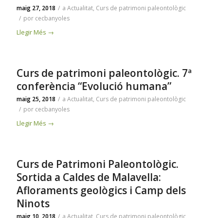
maig 27, 2018
/
a
Actualitat
,
Curs de patrimoni paleontològic
/
por
cecbanyoles
Llegir Més
→
Curs de patrimoni paleontològic. 7ª
conferència “Evolució humana”
maig 25, 2018
/
a
Actualitat
,
Curs de patrimoni paleontològic
/
por
cecbanyoles
Llegir Més
→
Curs de Patrimoni Paleontològic.
Sortida a Caldes de Malavella:
Afloraments geològics i Camp dels
Ninots
maig 10, 2018
/
a
Actualitat
,
Curs de patrimoni paleontològic