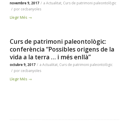
novembre 9, 2017
/
a
Actualitat
,
Curs de patrimoni paleontològic
/
por
cecbanyoles
Llegir Més
→
Curs de patrimoni paleontològic:
conferència “Possibles origens de la
vida a la terra … i més enllà”
octubre 9, 2017
/
a
Actualitat
,
Curs de patrimoni paleontològic
/
por
cecbanyoles
Llegir Més
→