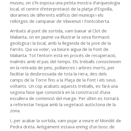
museu, on s’hi exposa una petita mostra d’arqueologia
local, el centre d’interpretació de la platja d’Espolla,
diorames de diferents edificis del municipi i els
rellotges de campanar de Vilavenut i Fontcoberta.
Arribats al punt de sortida, vam baixar al Clot de
Malianta, on en Jaume va il·lustrar la seva formació
geològica i la local, amb la llegenda de la jove de la
Farrès. Qui va voler, va beure aigua de la Font de
Malianta. Tot l’entorn està en procés de recuperació,
malmès amb el pas del temps. Els treballs consisteixen
en la retirada de pins, pollancres i arbres morts, per
facilitar la desbrossada de tota la riera, des dels
camps de la Torre fins a la Plaça de la Font i els seus
voltants. Un cop acabats aquests treballs, es farà una
segona fase que consistirà en la construcció d’una
escullera de contenció del marge. Per últim es tornarà
a reforestar l’espai amb la vegetació autòctona de la
zona.
I, per acabar la sortida, vam pujar a veure el Monòlit de
Pedra dreta. Antigament estava enmig d’un bosc de