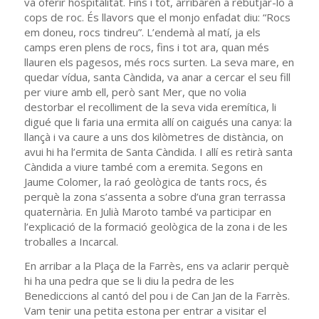
va oferir hospitalitat. Fins i tot, arribaren a rebutjar-lo a
cops de roc. És llavors que el monjo enfadat diu: “Rocs
em doneu, rocs tindreu”. L’endemà al matí, ja els
camps eren plens de rocs, fins i tot ara, quan més
llauren els pagesos, més rocs surten. La seva mare, en
quedar vídua, santa Càndida, va anar a cercar el seu fill
per viure amb ell, però sant Mer, que no volia
destorbar el recolliment de la seva vida eremítica, li
digué que li faria una ermita allí on caigués una canya: la
llançà i va caure a uns dos kilòmetres de distància, on
avui hi ha l’ermita de Santa Càndida. I allí es retirà santa
Càndida a viure també com a eremita. Segons en
Jaume Colomer, la raó geològica de tants rocs, és
perquè la zona s’assenta a sobre d’una gran terrassa
quaternària. En Julià Maroto també va participar en
l’explicació de la formació geològica de la zona i de les
troballes a Incarcal.
En arribar a la Plaça de la Farrès, ens va aclarir perquè
hi ha una pedra que se li diu la pedra de les
Benediccions al cantó del pou i de Can Jan de la Farrès.
Vam tenir una petita estona per entrar a visitar el