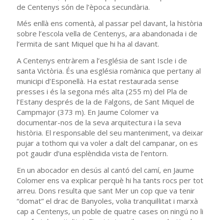
de Centenys són de l’època secundària.
Més enllà ens comentà, al passar pel davant, la història
sobre l’escola vella de Centenys, ara abandonada i de
l’ermita de sant Miquel que hi ha al davant.
A Centenys entràrem a l’església de sant Iscle i de
santa Victòria. És una església romànica que pertany al
municipi d’Esponellà. Ha estat restaurada sense
presses i és la segona més alta (255 m) del Pla de
l’Estany després de la de Falgons, de Sant Miquel de
Campmajor (373 m). En Jaume Colomer va
documentar-nos de la seva arquitectura i la seva
història. El responsable del seu manteniment, va deixar
pujar a tothom qui va voler a dalt del campanar, on es
pot gaudir d’una esplèndida vista de l’entorn.
En un abocador en desús al cantó del camí, en Jaume
Colomer ens va explicar perquè hi ha tants rocs per tot
arreu. Dons resulta que sant Mer un cop que va tenir
“domat” el drac de Banyoles, volia tranquil·litat i marxà
cap a Centenys, un poble de quatre cases on ningú no li