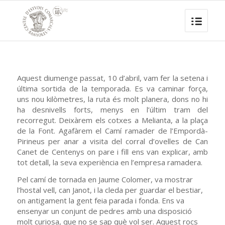
Aquest diumenge passat, 10 d’abril, vam fer la setena i
última sortida de la temporada. Es va caminar força,
uns nou kilòmetres, la ruta és molt planera, dons no hi
ha desnivells forts, menys en l’últim tram del
recorregut. Deixàrem els cotxes a Melianta, a la plaça
de la Font. Agafàrem el Camí ramader de l’Empordà-
Pirineus per anar a visita del corral d’ovelles de Can
Canet de Centenys on pare i fill ens van explicar, amb
tot detall, la seva experiència en l’empresa ramadera.
Pel camí de tornada en Jaume Colomer, va mostrar
l’hostal vell, can Janot, i la cleda per guardar el bestiar,
on antigament la gent feia parada i fonda. Ens va
ensenyar un conjunt de pedres amb una disposició
molt curiosa, que no se sap què vol ser. Aquest rocs