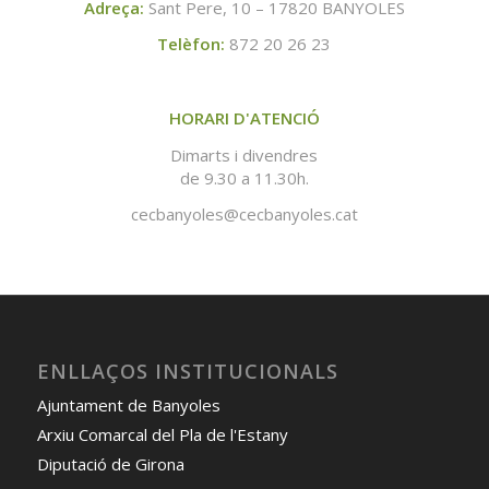
Adreça:
Sant Pere, 10 – 17820 BANYOLES
Telèfon:
872 20 26 23
HORARI D'ATENCIÓ
Dimarts i divendres
de 9.30 a 11.30h.
cecbanyoles@cecbanyoles.cat
ENLLAÇOS INSTITUCIONALS
Ajuntament de Banyoles
Arxiu Comarcal del Pla de l'Estany
Diputació de Girona