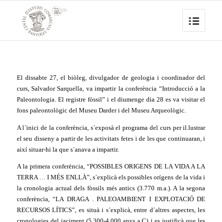
El dissabte 27, el biòleg, divulgador de geologia i coordinador del
curs, Salvador Sarquella, va impartir la conferència “Introducció a la
Paleontologia. El registre fòssil” i el diumenge dia 28 es va visitar el
fons paleontològic del Museu Darder i del Museu Arqueològic.
A l´inici de la conferència, s´exposà el programa del curs per il.lustrar
el seu disseny a partir de les activitats fetes i de les que continuaran, i
així situar-hi la que s´anava a impartir.
A la primera conferència, “POSSIBLES ORIGENS DE LA VIDA A LA
TERRA … I MÉS ENLLÀ”, s´explicà els possibles orígens de la vida i
la cronologia actual dels fòssils més antics (3.770 m.a.). A la segona
conferència, “LA DRAGA . PALEOAMBIENT I EXPLOTACIÓ DE
RECURSOS LÍTICS”, es situà i s´explicà, entre d´altres aspectes, les
cronologies del jaciment (5.300-4.000 anys a.C) i es justificà que les