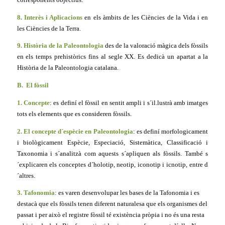
8. Interès i Aplicacions
en els àmbits de les Ciències de la Vida i en
les Ciències de la Terra.
9. Història de la Paleontologia
des de la valoració màgica dels fòssils
en els temps prehistòrics fins al segle XX. Es dedicà un apartat a la
Història de la Paleontologia catalana.
B. El fòssil
1. Concepte
: es definí el fòssil en sentit ampli i s´il.lustrà amb imatges
tots els elements que es consideren fòssils.
2. El concepte d´espècie en Paleontologia
: es definí morfologicament
i biològicament Espècie, Especiació, Sistemàtica, Classificació i
Taxonomia i s´analitzà com aquests s´apliquen als fòssils. També s
´explicaren els conceptes d´holotip, neotip, iconotip i icnotip, entre d
´altres.
3. Tafonomia
: es varen desenvolupar les bases de la Tafonomia i es
destacà que els fòssils tenen diferent naturalesa que els organismes del
passat i per això el registre fòssil té existència pròpia i no és una resta