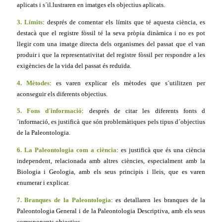
aplicats i s´il.lustraren en imatges els objectius aplicats.
3. Límits
: després de comentar els límits que té aquesta ciència, es
destacà que el registre fòssil té la seva pròpia dinàmica i no es pot
llegir com una imatge directa dels organismes del passat que el van
produir i que la representativitat del registre fòssil per respondre a les
exigències de la vida del passat és reduïda.
4. Mètodes
: es varen explicar els mètodes que s´utilitzen per
aconseguir els diferents objectius.
5. Fons d´informació
: després de citar les diferents fonts d
´informació, es justificà que són problemàtiques pels tipus d´objectius
de la Paleontologia.
6. La Paleontologia com a ciència
: es justificà que és una ciència
independent, relacionada amb altres ciències, especialment amb la
Biologia i Geologia, amb els seus principis i lleis, que es varen
enumerar i explicar.
7. Branques de la Paleontologia
: es detallaren les branques de la
Paleontologia General i de la Paleontologia Descriptiva, amb els seus
corresponents objectius.