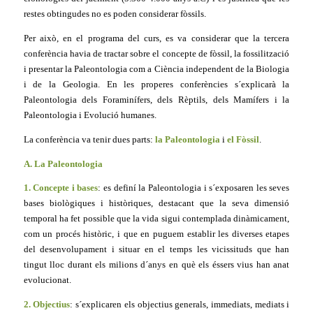
restes obtingudes no es poden considerar fòssils.
Per això, en el programa del curs, es va considerar que la tercera
conferència havia de tractar sobre el concepte de fòssil, la fossilització
i presentar la Paleontologia com a Ciència independent de la Biologia
i de la Geologia. En les properes conferències s´explicarà la
Paleontologia dels Foraminífers, dels Rèptils, dels Mamífers i la
Paleontologia i Evolució humanes.
La conferència va tenir dues parts:
la Paleontologia
i
el Fòssil
.
A. La Paleontologia
1. Concepte i bases
: es definí la Paleontologia i s´exposaren les seves
bases biològiques i històriques, destacant que la seva dimensió
temporal ha fet possible que la vida sigui contemplada dinàmicament,
com un procés històric, i que en puguem establir les diverses etapes
del desenvolupament i situar en el temps les vicissituds que han
tingut lloc durant els milions d´anys en què els éssers vius han anat
evolucionat.
2. Objectius
: s´explicaren els objectius generals, immediats, mediats i