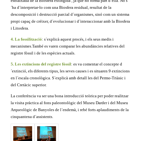
esbiaixada de la Biosfera extingida , ja que no forma part d´ella. No s
´ha d´interpretar-lo com una Biosfera residual, resultat de la
descomposició i destrucció parcial d´organismes, sinó com un sistema
propi capaç de créixer, d´evolucionar i d´interaccionar amb la Biosfera
i Litosfera.
4. La fossilització
: s´explicà aquest procés, i els seus medis i
mecanismes.També es varen comparar les abundàncies relatives del
registre fòssil i de les espècies actuals.
5. Les extincions del registre fòssil
: es va comentar el concepte d
´extinció, els diferents tipus, les seves causes i es situaren 9 extincions
en l´escala cronològica. S´explicà amb detall les del Permo-Triàsic i
del Cretàcic superior.
La conferència va ser una bona introducció teòrica per poder realitzar
la visita pràctica al fons paleontològic del Museu Darder i del Museu
Arqueològic de Banyoles de l´endemà, i rebé forts aplaudiments de la
cinquantena d´assistents.