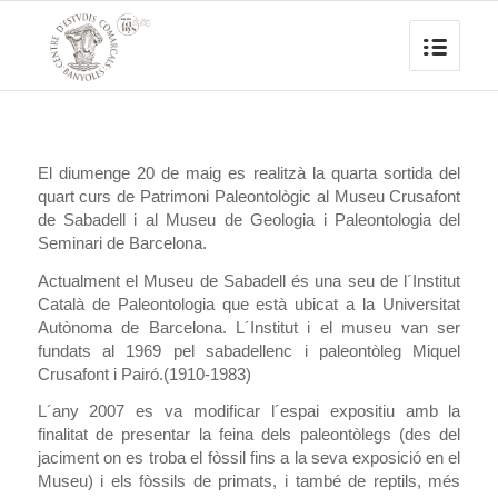
El diumenge 20 de maig es realitzà la quarta sortida del
quart curs de Patrimoni Paleontològic al Museu Crusafont
de Sabadell i al Museu de Geologia i Paleontologia del
Seminari de Barcelona.
Actualment el Museu de Sabadell és una seu de l´Institut
Català de Paleontologia que està ubicat a la Universitat
Autònoma de Barcelona. L´Institut i el museu van ser
fundats al 1969 pel sabadellenc i paleontòleg Miquel
Crusafont i Pairó.(1910-1983)
L´any 2007 es va modificar l´espai expositiu amb la
finalitat de presentar la feina dels paleontòlegs (des del
jaciment on es troba el fòssil fins a la seva exposició en el
Museu) i els fòssils de primats, i també de reptils, més