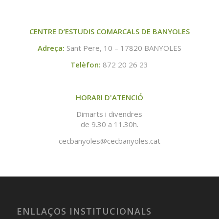
CENTRE D’ESTUDIS COMARCALS DE BANYOLES
Adreça:
Sant Pere, 10 – 17820 BANYOLES
Telèfon:
872 20 26 23
HORARI D'ATENCIÓ
Dimarts i divendres
de 9.30 a 11.30h.
cecbanyoles@cecbanyoles.cat
ENLLAÇOS INSTITUCIONALS