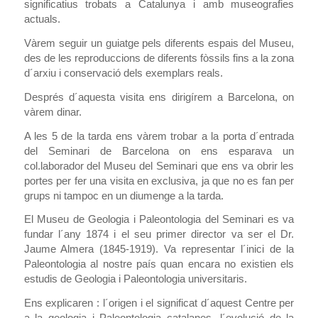
significatius trobats a Catalunya i amb museografies
actuals.
Vàrem seguir un guiatge pels diferents espais del Museu,
des de les reproduccions de diferents fòssils fins a la zona
d´arxiu i conservació dels exemplars reals.
Després d´aquesta visita ens dirigírem a Barcelona, on
vàrem dinar.
A les 5 de la tarda ens vàrem trobar a la porta d´entrada
del Seminari de Barcelona on ens esparava un
col.laborador del Museu del Seminari que ens va obrir les
portes per fer una visita en exclusiva, ja que no es fan per
grups ni tampoc en un diumenge a la tarda.
El Museu de Geologia i Paleontologia del Seminari es va
fundar l´any 1874 i el seu primer director va ser el Dr.
Jaume Almera (1845-1919). Va representar l´inici de la
Paleontologia al nostre país quan encara no existien els
estudis de Geologia i Paleontologia universitaris.
Ens explicaren : l´origen i el significat d´aquest Centre per
a la geologia i Paleontologia catalanes, l´evolució de la