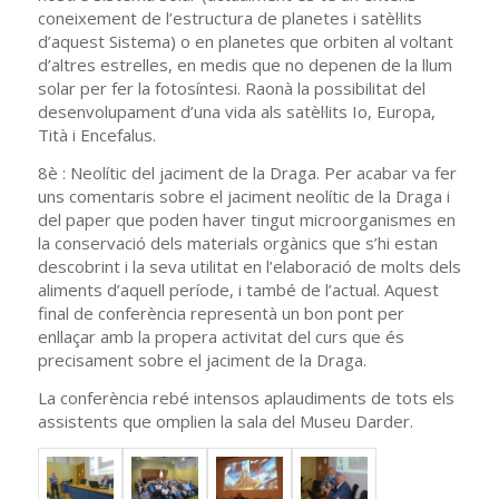
coneixement de l’estructura de planetes i satèl·lits
d’aquest Sistema) o en planetes que orbiten al voltant
d’altres estrelles, en medis que no depenen de la llum
solar per fer la fotosíntesi. Raonà la possibilitat del
desenvolupament d’una vida als satèl·lits Io, Europa,
Tità i Encefalus.
8è : Neolític del jaciment de la Draga. Per acabar va fer
uns comentaris sobre el jaciment neolític de la Draga i
del paper que poden haver tingut microorganismes en
la conservació dels materials orgànics que s’hi estan
descobrint i la seva utilitat en l’elaboració de molts dels
aliments d’aquell període, i també de l’actual. Aquest
final de conferència representà un bon pont per
enllaçar amb la propera activitat del curs que és
precisament sobre el jaciment de la Draga.
La conferència rebé intensos aplaudiments de tots els
assistents que omplien la sala del Museu Darder.