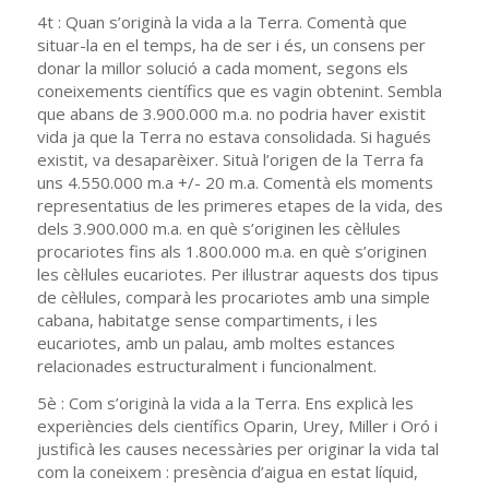
4t : Quan s’originà la vida a la Terra. Comentà que
situar-la en el temps, ha de ser i és, un consens per
donar la millor solució a cada moment, segons els
coneixements científics que es vagin obtenint. Sembla
que abans de 3.900.000 m.a. no podria haver existit
vida ja que la Terra no estava consolidada. Si hagués
existit, va desaparèixer. Situà l’origen de la Terra fa
uns 4.550.000 m.a +/- 20 m.a. Comentà els moments
representatius de les primeres etapes de la vida, des
dels 3.900.000 m.a. en què s’originen les cèl·lules
procariotes fins als 1.800.000 m.a. en què s’originen
les cèl·lules eucariotes. Per il·lustrar aquests dos tipus
de cèl·lules, comparà les procariotes amb una simple
cabana, habitatge sense compartiments, i les
eucariotes, amb un palau, amb moltes estances
relacionades estructuralment i funcionalment.
5è : Com s’originà la vida a la Terra. Ens explicà les
experiències dels científics Oparin, Urey, Miller i Oró i
justificà les causes necessàries per originar la vida tal
com la coneixem : presència d’aigua en estat líquid,