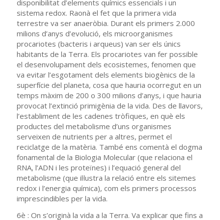
disponibilitat d’elements químics essencials i un
sistema redox. Raonà el fet que la primera vida
terrestre va ser anaeròbia. Durant els primers 2.000
milions d’anys d’evolució, els microorganismes
procariotes (bacteris i arqueus) van ser els únics
habitants de la Terra. Els procariotes van fer possible
el desenvolupament dels ecosistemes, fenomen que
va evitar l’esgotament dels elements biogènics de la
superfície del planeta, cosa que hauria ocorregut en un
temps màxim de 200 o 300 milions d’anys, i que hauria
provocat l’extinció primigènia de la vida. Des de llavors,
l’establiment de les cadenes tròfiques, en què els
productes del metabolisme d’uns organismes
serveixen de nutrients per a altres, permet el
reciclatge de la matèria. També ens comentà el dogma
fonamental de la Biologia Molecular (que relaciona el
RNA, l’ADN i les proteïnes) i l’equació general del
metabolisme (que il·lustra la relació entre els sitemes
redox i l’energia química), com els primers processos
imprescindibles per la vida.
6è : On s’originà la vida a la Terra. Va explicar que fins a