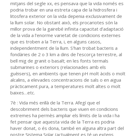
mitjans del segle xx, es pensava que la vida només es
podria trobar en una estreta capa de la hidrosfera i
litosfera exterior on la vida depenia exclusivament de
la llum solar. No obstant això, els procariotes són la
millor prova de la gairebé infinita capacitat d’adaptació
de la vida a l’enorme varietat de condicions externes
que es troben a la Terra, i, en alguns casos,
independentment de la llum. S’han trobat bacteris a
fondàries de 2 o 3 km a dins de l’escorça terrestre, al
bell mig de granit o basalt; en les fonts termals
submarines o exteriors (relacionades amb els
guèisers), en ambients que tenen pH molt àcids o molt
alcalins, a elevades concentracions de sals o en aigua
pràcticament pura, a temperatures molt altes o molt
baixes…etc.
7è : Vida més enllà de la Terra. Afegí que el
descobriment dels bacteris que viuen en condicions
extremes ha permès ampliar els límits de la vida i ha
fet pensar que aquesta vida de la Terra es podria
haver donat, o és dona, també en alguna altra part del
nostre Sistema Solar (actualment es té un extens