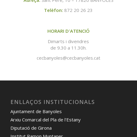
Telèfon:
872 20 26 23
HORARI D'ATENCIÓ
Dimarts i divendres
de 9.30 a 11.30h.
cecbanyoles@cecbanyoles.cat
ENLLAÇOS INSTITUCIONALS
Ajuntament de Banyoles
Arxiu Comarcal del Pla de l'Estany
Diputació de Girona
Institut Ramon Muntaner