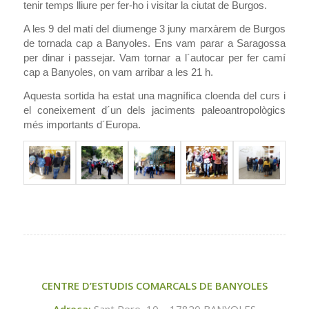
tenir temps lliure per fer-ho i visitar la ciutat de Burgos.
A les 9 del matí del diumenge 3 juny marxàrem de Burgos
de tornada cap a Banyoles. Ens vam parar a Saragossa
per dinar i passejar. Vam tornar a l´autocar per fer camí
cap a Banyoles, on vam arribar a les 21 h.
Aquesta sortida ha estat una magnífica cloenda del curs i
el coneixement d´un dels jaciments paleoantropològics
més importants d´Europa.
CENTRE D’ESTUDIS COMARCALS DE BANYOLES
Adreça:
Sant Pere, 10 – 17820 BANYOLES