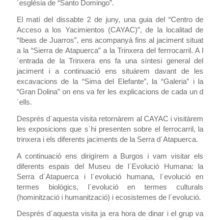
´església de “Santo Domingo”.
El matí del dissabte 2 de juny, una guia del “
Centro de
Acceso a los Yacimientos (CAYAC)”, de la localitad de
“Ibeas de Juarros”, ens acompanyà fins al jaciment situat
a la “Sierra de Atapuerca” a la Trinxera del ferrrocarril. A l
´entrada de la Trinxera ens fa una síntesi general del
jaciment i a continuació ens situàrem davant de les
excavacions de la “Sima del Elefante”, la “Galeria” i la
“Gran Dolina” on ens va fer les explicacions de cada un d
´ells.
Després d´aquesta visita retornàrem al CAYAC i visitàrem
les exposicions que s´hi presenten sobre el ferrocarril, la
trinxera i els diferents jaciments de la Serra d´Atapuerca.
A continuació ens dirigírem a Burgos i vam visitar els
diferents espais del Museu de l´Evolució Humana: la
Serra d´Atapuerca i l´evolució humana, l´evolució en
termes biològics, l´evolució en termes culturals
(hominització i humanització) i ecosistemes de l´evolució.
Després d´aquesta visita ja era hora de dinar i el grup va