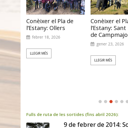
a de
Conèixer el Pla de
Conèixer el Pl
Julià de
l’Estany: Ollers
l’Estany: Sant
de Campmajo
febrer 18, 2026
gener 23, 2026
LLEGIR MÉS
LLEGIR MÉS
Fulls de ruta de les sortides (fins abril 2026):
9 de febrer de 2014: S