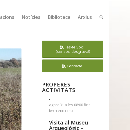
cacions
Notícies
Biblioteca
Arxius
Fes-te Soci!
(ser soci desgrava!)
Contacte
PROPERES
ACTIVITATS
.
agost 31 a les 08:00
fins
les
17:00
CEST
Visita al Museu
Arqueològic –