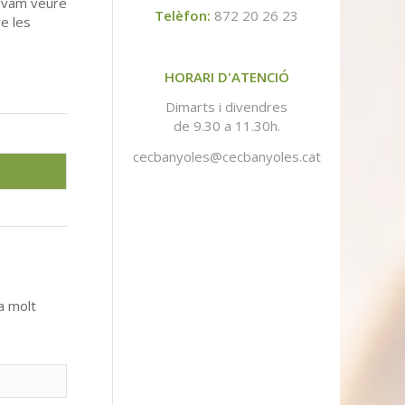
s vam veure
Telèfon:
872 20 26 23
e les
HORARI D'ATENCIÓ
Dimarts i divendres
de 9.30 a 11.30h.
cecbanyoles@cecbanyoles.cat
a molt