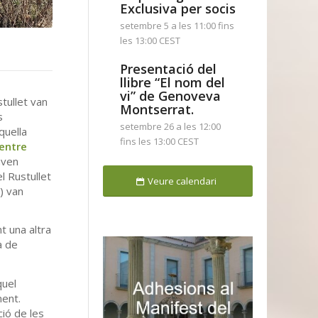
Exclusiva per socis
setembre 5 a les 11:00
fins
les
13:00
CEST
Presentació del
llibre “El nom del
vi” de Genoveva
tullet van
Montserrat.
s
setembre 26 a les 12:00
quella
fins les
13:00
CEST
entre
aven
l Rustullet
Veure calendari
e) van
t una altra
a de
quel
ment.
ció de les