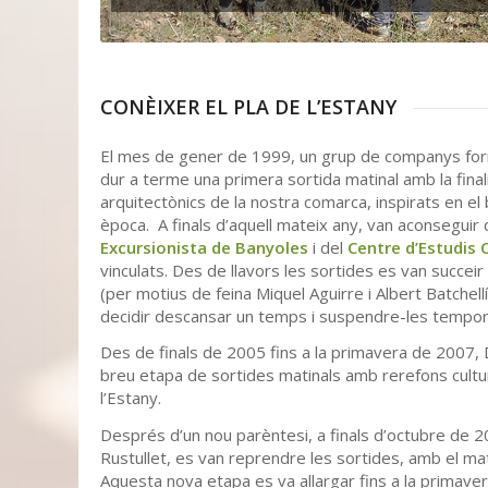
CONÈIXER EL PLA DE L’ESTANY
El mes de gener de 1999, un grup de companys format
dur a terme una primera sortida matinal amb la final
arquitectònics de la nostra comarca, inspirats en el
època. A finals d’aquell mateix any, van aconseguir
Excursionista de Banyoles
i del
Centre d’Estudis
vinculats. Des de llavors les sortides es van succei
(per motius de feina Miquel Aguirre i Albert Batchellí
decidir descansar un temps i suspendre-les tempo
Des de finals de 2005 fins a la primavera de 2007,
breu etapa de sortides matinals amb rerefons cultur
l’Estany.
Després d’un nou parèntesi, a finals d’octubre de 2
Rustullet, es van reprendre les sortides, amb el mat
Aquesta nova etapa es va allargar fins a la primaver