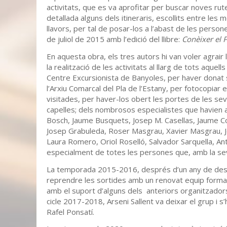
activitats, que es va aprofitar per buscar noves rut
detallada alguns dels itineraris, escollits entre le
llavors, per tal de posar-los a l’abast de les perso
de juliol de 2015 amb l’edició del llibre:
Conèixer el P
En aquesta obra, els tres autors hi van voler agrair 
la realització de les activitats al llarg de tots aque
Centre Excursionista de Banyoles, per haver donat su
l’Arxiu Comarcal del Pla de l’Estany, per fotocopiar 
visitades, per haver-los obert les portes de les seve
capelles; dels nombrosos especialistes que havien 
Bosch, Jaume Busquets, Josep M. Casellas, Jaume C
Josep Grabuleda, Roser Masgrau, Xavier Masgrau, J
Laura Romero, Oriol Roselló, Salvador Sarquella, Ant
especialment de totes les persones que, amb la seva 
La temporada 2015-2016, després d’un any de desca
reprendre les sortides amb un renovat equip format
amb el suport d’alguns dels anteriors organitzadors,
cicle 2017-2018, Arseni Sallent va deixar el grup i s’
Rafel Ponsatí.