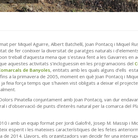
 per Miquel Aguirre, Albert Batchellí, Joan Pontacq i Miquel Rus
itat de fer conèixer la diversitat de paratges naturals i d’element
 bon treball d’aquesta mena que s’estava fent a les Gavarres en a
 que aquestes activitats s’incloguessin en les programacions del
C
 Comarcals de Banyoles
, entitats amb les quals alguns d’ells est
r fins a la primavera de 2005, moment en què Joan Pontacq i Mique
 ja feia força temps que s’havien vist obligats a deixar el project
ralment.
 Dolors Pinatella conjuntament amb Joan Pontacq, van dur endavan
al i d’observació de punts d’interès natural per la comarca del Pl
010 i amb un equip format per Jordi Galofré, Josep M. Massip i Mi
eix esperit i les mateixes característiques de les fetes anterior
a de 2014. Llavors, els organitzadors van decidir fer una interrup