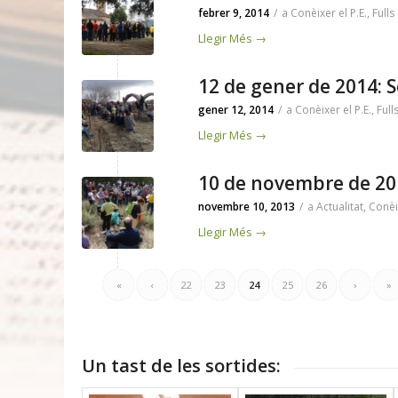
febrer 9, 2014
/
a
Conèixer el P.E.
,
Fulls
Llegir Més
→
12 de gener de 2014: 
gener 12, 2014
/
a
Conèixer el P.E.
,
Full
Llegir Més
→
10 de novembre de 2013
novembre 10, 2013
/
a
Actualitat
,
Conèix
Llegir Més
→
«
‹
22
23
24
25
26
›
»
Un tast de les sortides: