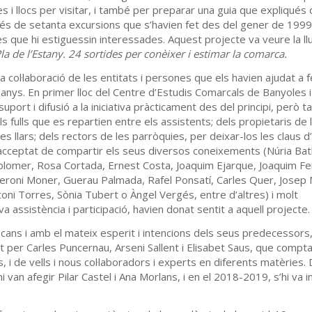
es i llocs per visitar, i també per preparar una guia que expliqué
s més de setanta excursions que s’havien fet des del gener de 1999
nes que hi estiguessin interessades. Aquest projecte va veure la l
la de l’Estany. 24 sortides per conèixer i estimar la comarca.
la col·laboració de les entitats i persones que els havien ajudat a 
lls anys. En primer lloc del Centre d’Estudis Comarcals de Banyoles i
port i difusió a la iniciativa pràcticament des del principi, però 
els fulls que es repartien entre els assistents; dels propietaris de
s llars; dels rectors de les parròquies, per deixar-los les claus d’
acceptat de compartir els seus diversos coneixements (Núria Bat
olomer, Rosa Cortada, Ernest Costa, Joaquim Ejarque, Joaquim F
eroni Moner, Guerau Palmada, Rafel Ponsatí, Carles Quer, Josep 
oni Torres, Sònia Tubert o Àngel Vergés, entre d’altres) i molt
assistència i participació, havien donat sentit a aquell projecte.
ns i amb el mateix esperit i intencions dels seus predecessors,
 per Carles Puncernau, Arseni Sallent i Elisabet Saus, que comp
 i de vells i nous col·laboradors i experts en diferents matèries. 
hi van afegir Pilar Castel i Ana Morlans, i en el 2018-2019, s’hi va 