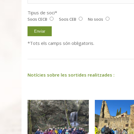
Tipus de soci*
Socis CECB
Socis CEB
No socis
*Tots els camps són obligatoris.
Notícies sobre les sortides realitzades :