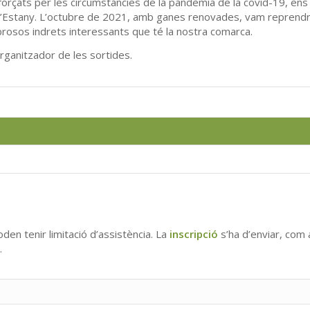
forçats per les circumstàncies de la pandèmia de la covid-19, en
de l’Estany. L’octubre de 2021, amb ganes renovades, vam reprendr
brosos indrets interessants que té la nostra comarca.
organitzador de les sortides.
oden tenir limitació d’assistència. La
inscripció
s’ha d’enviar, com 
.