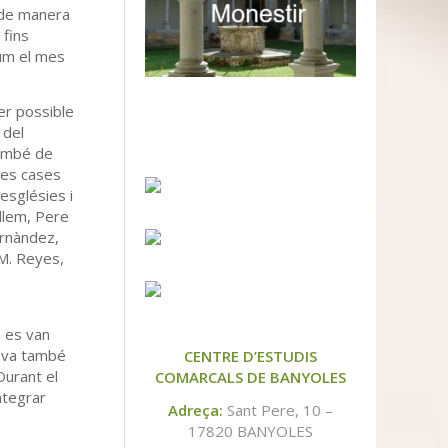
s de manera
 fins
lum el mes
fer possible
 del
també de
 les cases
esglésies i
llem, Pere
ernàndez,
M. Reyes,
 es van
tava també
CENTRE D’ESTUDIS
Durant el
COMARCALS DE BANYOLES
integrar
Adreça:
Sant Pere, 10 –
17820 BANYOLES