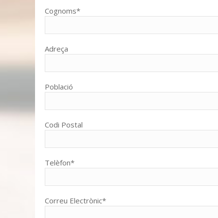
Cognoms*
Adreça
Població
Codi Postal
Telèfon*
Correu Electrònic*