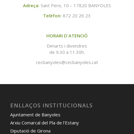
Adreça:
Sant Pere, 10 – 17820 BANYOLES
Telèfon:
872 20 26 23
HORARI D'ATENCIÓ
Dimarts i divendres
de 9.30 a 11.30h.
cecbanyoles@cecbanyoles.cat
ENLLAÇOS INSTITUCIONALS
Ajuntament de Banyoles
Arxiu Comarcal del Pla de l'Estany
Diputació de Girona