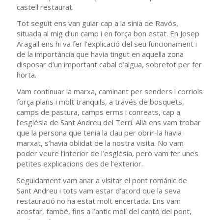
castell restaurat.
Tot seguit ens van guiar cap a la sínia de Ravós,
situada al mig d’un camp i en força bon estat. En Josep
Aragall ens hi va fer l’explicació del seu funcionament i
de la importància que havia tingut en aquella zona
disposar d’un important cabal d’aigua, sobretot per fer
horta.
Vam continuar la marxa, caminant per senders i corriols
força plans i molt tranquils, a través de bosquets,
camps de pastura, camps erms i conreats, cap a
l’església de Sant Andreu del Terri. Allà ens vam trobar
que la persona que tenia la clau per obrir-la havia
marxat, s’havia oblidat de la nostra visita. No vam
poder veure l’interior de l’església, però vam fer unes
petites explicacions des de l’exterior.
Seguidament vam anar a visitar el pont romànic de
Sant Andreu i tots vam estar d’acord que la seva
restauració no ha estat molt encertada. Ens vam
acostar, també, fins a l’antic molí del cantó del pont,