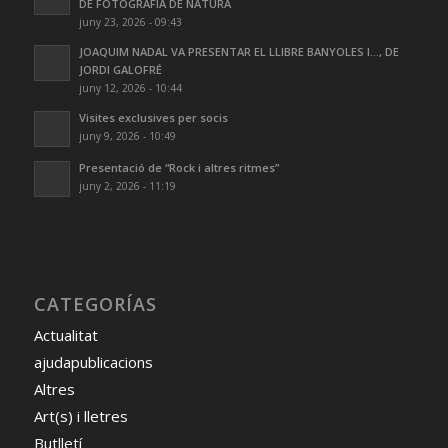
DE FOTOGRAFIA DE NATURA
juny 23, 2026 - 09:43
JOAQUIM NADAL VA PRESENTAR EL LLIBRE BANYOLES I…, DE
JORDI GALOFRÉ
juny 12, 2026 - 10:44
Visites exclusives per socis
juny 9, 2026 - 10:49
Presentació de “Rock i altres ritmes”
juny 2, 2026 - 11:19
CATEGORÍAS
Actualitat
ajudapublicacions
Altres
Art(s) i lletres
Butlletí