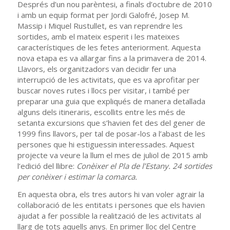
Després d’un nou parèntesi, a finals d’octubre de 2010
i amb un equip format per Jordi Galofré, Josep M.
Massip i Miquel Rustullet, es van reprendre les
sortides, amb el mateix esperit i les mateixes
característiques de les fetes anteriorment. Aquesta
nova etapa es va allargar fins a la primavera de 2014.
Llavors, els organitzadors van decidir fer una
interrupció de les activitats, que es va aprofitar per
buscar noves rutes i llocs per visitar, i també per
preparar una guia que expliqués de manera detallada
alguns dels itineraris, escollits entre les més de
setanta excursions que s’havien fet des del gener de
1999 fins llavors, per tal de posar-los a l’abast de les
persones que hi estiguessin interessades. Aquest
projecte va veure la llum el mes de juliol de 2015 amb
l’edició del llibre:
Conèixer el Pla de l’Estany. 24 sortides
per conèixer i estimar la comarca.
En aquesta obra, els tres autors hi van voler agrair la
col·laboració de les entitats i persones que els havien
ajudat a fer possible la realització de les activitats al
llarg de tots aquells anys. En primer lloc del Centre