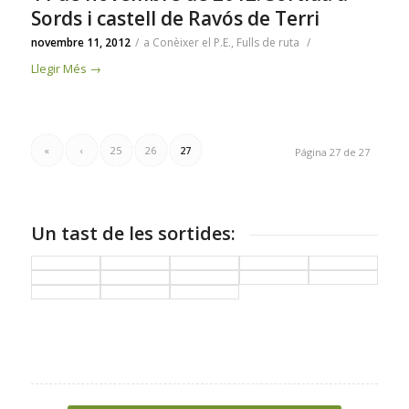
Sords i castell de Ravós de Terri
novembre 11, 2012
/
a
Conèixer el P.E.
,
Fulls de ruta
/
Llegir Més
→
«
‹
25
26
27
Página 27 de 27
Un tast de les sortides: