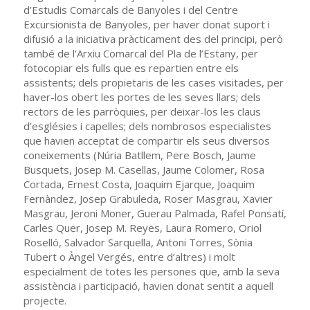
d’Estudis Comarcals de Banyoles i del Centre
Excursionista de Banyoles, per haver donat suport i
difusió a la iniciativa pràcticament des del principi, però
també de l’Arxiu Comarcal del Pla de l’Estany, per
fotocopiar els fulls que es repartien entre els
assistents; dels propietaris de les cases visitades, per
haver-los obert les portes de les seves llars; dels
rectors de les parròquies, per deixar-los les claus
d’esglésies i capelles; dels nombrosos especialistes
que havien acceptat de compartir els seus diversos
coneixements (Núria Batllem, Pere Bosch, Jaume
Busquets, Josep M. Casellas, Jaume Colomer, Rosa
Cortada, Ernest Costa, Joaquim Ejarque, Joaquim
Fernàndez, Josep Grabuleda, Roser Masgrau, Xavier
Masgrau, Jeroni Moner, Guerau Palmada, Rafel Ponsatí,
Carles Quer, Josep M. Reyes, Laura Romero, Oriol
Roselló, Salvador Sarquella, Antoni Torres, Sònia
Tubert o Àngel Vergés, entre d’altres) i molt
especialment de totes les persones que, amb la seva
assistència i participació, havien donat sentit a aquell
projecte.