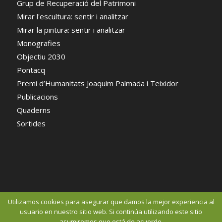
Grup de Recuperació del Patrimoni
Mirar l'escultura: sentir i analitzar
Mirar la pintura: sentir i analitzar
Monografies
Objectiu 2030
Pontacq
Premi d’Humanitats Joaquim Palmada i Teixidor
Publicacions
Quaderns
Sortides
Utilizamos cookies para asegurar que damos la mejor experiencia al
usuario en nuestro sitio web. Si continúa utilizando este sitio
asumiremos que está de acuerdo.