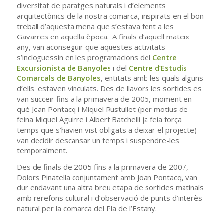
diversitat de paratges naturals i d’elements
arquitectònics de la nostra comarca, inspirats en el bon
treball d’aquesta mena que s’estava fent a les
Gavarres en aquella època. A finals d’aquell mateix
any, van aconseguir que aquestes activitats
s’incloguessin en les programacions del
Centre
Excursionista de Banyoles
i del
Centre d’Estudis
Comarcals de Banyoles
, entitats amb les quals alguns
d’ells estaven vinculats. Des de llavors les sortides es
van succeir fins a la primavera de 2005, moment en
què Joan Pontacq i Miquel Rustullet (per motius de
feina Miquel Aguirre i Albert Batchellí ja feia força
temps que s’havien vist obligats a deixar el projecte)
van decidir descansar un temps i suspendre-les
temporalment.
Des de finals de 2005 fins a la primavera de 2007,
Dolors Pinatella conjuntament amb Joan Pontacq, van
dur endavant una altra breu etapa de sortides matinals
amb rerefons cultural i d’observació de punts d’interès
natural per la comarca del Pla de l’Estany.