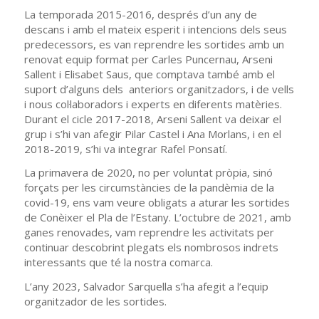
La temporada 2015-2016, després d’un any de
descans i amb el mateix esperit i intencions dels seus
predecessors, es van reprendre les sortides amb un
renovat equip format per Carles Puncernau, Arseni
Sallent i Elisabet Saus, que comptava també amb el
suport d’alguns dels anteriors organitzadors, i de vells
i nous col·laboradors i experts en diferents matèries.
Durant el cicle 2017-2018, Arseni Sallent va deixar el
grup i s’hi van afegir Pilar Castel i Ana Morlans, i en el
2018-2019, s’hi va integrar Rafel Ponsatí.
La primavera de 2020, no per voluntat pròpia, sinó
forçats per les circumstàncies de la pandèmia de la
covid-19, ens vam veure obligats a aturar les sortides
de Conèixer el Pla de l’Estany. L’octubre de 2021, amb
ganes renovades, vam reprendre les activitats per
continuar descobrint plegats els nombrosos indrets
interessants que té la nostra comarca.
L’any 2023, Salvador Sarquella s’ha afegit a l’equip
organitzador de les sortides.