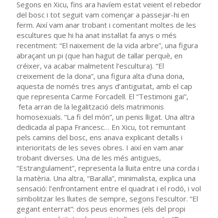
Segons en Xicu, fins ara havíem estat veient el rebedor
del bosc i tot seguit vam començar a passejar-hi en
ferm. Així vam anar trobant i comentant moltes de les
escultures que hi ha anat instal·lat fa anys o més
recentment: “El naixement de la vida arbre”, una figura
abraçant un pi (que han hagut de tallar perquè, en
créixer, va acabar malmetent l’escultura). “El
creixement de la dona”, una figura alta d’una dona,
aquesta de només tres anys d’antiguitat, amb el cap
que representa Carme Forcadell. El “Testimoni gai”,
feta arran de la legalització dels matrimonis
homosexuals. “La fi del món”, un penis lligat. Una altra
dedicada al papa Francesc… En Xicu, tot remuntant
pels camins del bosc, ens anava explicant detalls i
interioritats de les seves obres. I així en vam anar
trobant diverses. Una de les més antigues,
“Estrangulament”, representa la lluita entre una corda i
la matèria. Una altra, “Baralla”, minimalista, explica una
sensació: l’enfrontament entre el quadrat i el rodó, i vol
simbolitzar les lluites de sempre, segons l’escultor. “El
gegant enterrat”: dos peus enormes (els del propi