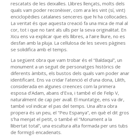
rescatats de les deixalles. Llibres llençats, molts dels
quals vam poder reconèixer, com ara les vint (sí, vint)
enciclopèdies catalanes senceres que hi ha col·locades.
La veritat és que aquesta creació fa una mica de mal al
cor, tot i que no tant als ulls per la seva originalitat. En
Xicu ens va explicar que els llibres, a l’aire lliure, no es
desfan amb la pluja. La cel·lulosa de les seves pàgines
se solidifica amb el temps.
La següent obra que vam trobar és el “Baldaquí”, un
monument a un seguit de personatges històrics de
diferents àmbits, els bustos dels quals vam poder anar
identificant. Ens va cridar l’atenció el d’una dona, Lilith,
considerada en algunes creences com la primera
esposa d’Adam, abans d’Eva, i també el de Felip V,
naturalment de cap per avall. El muntatge, ens va dir,
també vol indicar el pas del temps. Una altra obra
propera és un peu, el “Peu Espanya”, en què el dit gros
s’ha menjat el petit, o també el “Monument a la
llibertat total”, una escultura alta formada per uns tubs
de formigó encadenats.