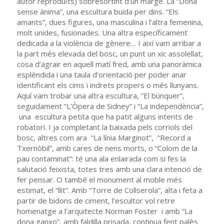
autor reproduïts) sobresortint d’un marge. La “Dona
sense ànima”, una escultura buida per dins. “Els
amants”, dues figures, una masculina i l’altra femenina,
molt unides, fusionades. Una altra específicament
dedicada a la violència de gènere… I així vam arribar a
la part més elevada del bosc, un punt un xic assolellat,
cosa d’agrair en aquell matí fred, amb una panoràmica
esplèndida i una taula d’orientació per poder anar
identificant els cims i indrets propers o més llunyans.
Aquí vam trobar una altra escultura, “El búnquer”,
seguidament “L’Òpera de Sidney” i “La independència”,
una escultura petita que ha patit alguns intents de
robatori. I ja completant la baixada pels corriols del
bosc, altres com ara “La línia Marginot”, “Record a
Txernòbil”, amb cares de nens morts, o “Colom de la
pau contaminat”: té una ala enlairada com si fes la
salutació feixista, totes tres amb una clara intenció de
fer pensar. O també el monument al moble més
estimat, el “llit”. Amb “Torre de Collserola”, alta i feta a
partir de bidons de ciment, l’escultor vol retre
homenatge a l’arquitecte Norman Foster i amb “La
dona ganxo”, amb faldilla prisada, continua fent palès