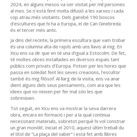
2024, en alguns mesos va ser visitat per mil persones
al mes. Se n`està fent molta difusió a les xarxes i cada
cop atrau més visitants. Dels gairebé 190 boscos
d’escultures que hi ha a Europa, el de Can Ginebreda
és el tercer més antic.
Ja dins del recinte, la primera escultura que vam trobar
és una columna alta de rajols amb uns llavis al mig. En
Xicu ens va dir que en té una d’igual a Estocolm. De fet,
té moltes obres instal·lades en diversos espais tant
públics com privats d’Europa. Potser per les hores que
passa en soledat fent les seves creacions, l’escultor
també és mig filòsof. Al llarg de la visita, ens va anar
dient alguns dels seus pensaments, com ara que les
idees que no neixen per fer mal són les que
sobreviuen.
Tot seguit, en Xicu ens va mostrar la seva darrera
obra, encara en formació i per a la qual continua
necessitant materials, sobretot perquè hi vol construir
un gran monòlit. Iniciat el 2010, aquest últim treball du
el títol de “La plaça del saber” i està fet amb llibres