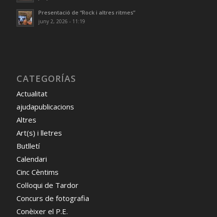
Presentació de “Rock i altres ritmes”
juny 2, 2026 - 11:19
CATEGORÍAS
Actualitat
ajudapublicacions
Altres
Art(s) i lletres
Butlletí
Calendari
Cinc Cèntims
Col·loqui de Tardor
Concurs de fotografia
Conèixer el P.E.