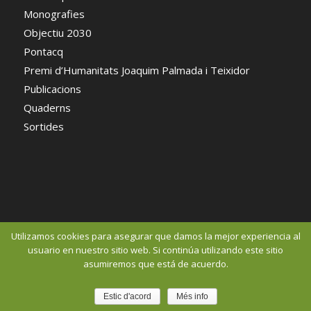
Monografies
Objectiu 2030
Pontacq
Premi d’Humanitats Joaquim Palmada i Teixidor
Publicacions
Quaderns
Sortides
Utilizamos cookies para asegurar que damos la mejor experiencia al
usuario en nuestro sitio web. Si continúa utilizando este sitio
asumiremos que está de acuerdo.
© Copyright 2016 - Centre d'Estudis Comarcal del Pla de l'Estany 2015 -
Disseny web per
Creative Corner
Estic d'acord
Més info