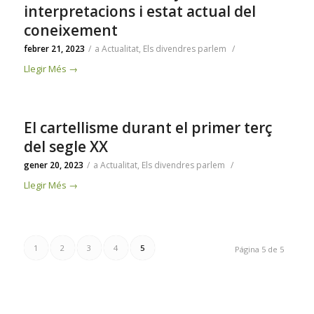
interpretacions i estat actual del
coneixement
febrer 21, 2023
/
a
Actualitat
,
Els divendres parlem
/
Llegir Més
→
El cartellisme durant el primer terç
del segle XX
gener 20, 2023
/
a
Actualitat
,
Els divendres parlem
/
Llegir Més
→
1
2
3
4
5
Página 5 de 5