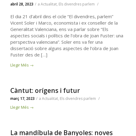
abril 28, 2023
/
a
Actualitat
,
Els divendres parlem
/
El dia 21 d’abril dins el cicle “El divendres, parlem”
Vicent Soler i Marco, economista i ex conseller de la
Generalitat Valenciana, ens va parlar sobre “Els
aspectes socials i polítics de l’obra de Joan Fuster: una
perspectiva valenciana”. Soler ens va fer una
dissertació sobre alguns aspectes de l’obra de Joan
Fuster des de […]
Llegir Més
→
Càntut: orígens i futur
març 17, 2023
/
a
Actualitat
,
Els divendres parlem
/
Llegir Més
→
La mandíbula de Banyoles: noves