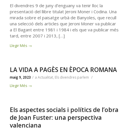
El divendres 9 de juny d’enguany va tenir lloc la
presentació del llibre titulat Jeroni Moner i Codina. Una
mirada sobre el paisatge urbà de Banyoles, que recull
una selecció dels articles que Jeroni Moner va publicar
a El Bagant entre 1981 i 1984 i els que va publicar més
tard, entre 2007 i 2013, […]
Llegir Més
→
LA VIDA A PAGÈS EN ÈPOCA ROMANA
maig 9, 2023
/
a
Actualitat
,
Els divendres parlem
/
Llegir Més
→
Els aspectes socials i polítics de l’obra
de Joan Fuster: una perspectiva
valenciana