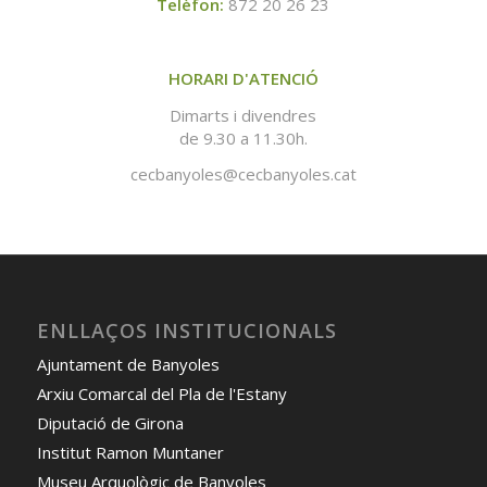
Telèfon:
872 20 26 23
HORARI D'ATENCIÓ
Dimarts i divendres
de 9.30 a 11.30h.
cecbanyoles@cecbanyoles.cat
ENLLAÇOS INSTITUCIONALS
Ajuntament de Banyoles
Arxiu Comarcal del Pla de l'Estany
Diputació de Girona
Institut Ramon Muntaner
Museu Arquològic de Banyoles