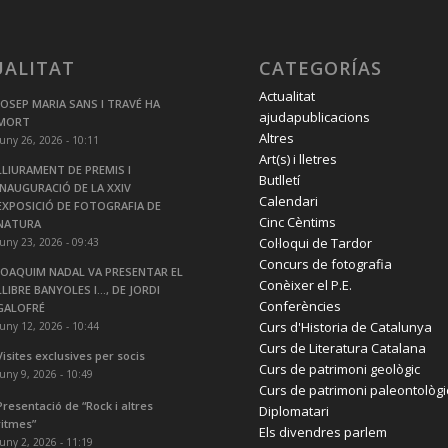
UALITAT
CATEGORÍAS
Actualitat
JOSEP MARIA SANS I TRAVÉ HA
ajudapublicacions
MORT
Altres
juny 26, 2026 - 10:11
Art(s) i lletres
LLIURAMENT DE PREMIS I
Butlletí
INAUGURACIÓ DE LA XXIV
Calendari
EXPOSICIÓ DE FOTOGRAFIA DE
Cinc Cèntims
NATURA
Col·loqui de Tardor
juny 23, 2026 - 09:43
Concurs de fotografia
JOAQUIM NADAL VA PRESENTAR EL
Conèixer el P.E.
LLIBRE BANYOLES I…, DE JORDI
Conferències
GALOFRÉ
Curs d'Historia de Catalunya
juny 12, 2026 - 10:44
Curs de Literatura Catalana
Visites exclusives per socis
Curs de patrimoni geològic
juny 9, 2026 - 10:49
Curs de patrimoni paleontològi
Presentació de “Rock i altres
Diplomatari
ritmes”
Els divendres parlem
juny 2, 2026 - 11:19