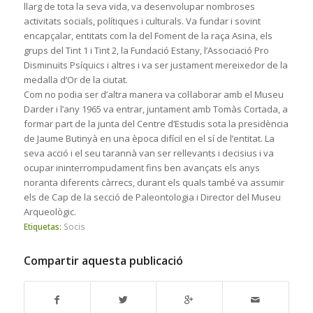
llarg de tota la seva vida, va desenvolupar nombroses
activitats socials, polítiques i culturals. Va fundar i sovint
encapçalar, entitats com la del Foment de la raça Asina, els
grups del Tint 1 i Tint 2, la Fundació Estany, l’Associació Pro
Disminuïts Psíquics i altres i va ser justament mereixedor de la
medalla d’Or de la ciutat.
Com no podia ser d’altra manera va col·laborar amb el Museu
Darder i l’any 1965 va entrar, juntament amb Tomàs Cortada, a
formar part de la junta del Centre d’Estudis sota la presidència
de Jaume Butinyà en una època difícil en el sí de l’entitat. La
seva acció i el seu tarannà van ser rellevants i decisius i va
ocupar ininterrompudament fins ben avançats els anys
noranta diferents càrrecs, durant els quals també va assumir
els de Cap de la secció de Paleontologia i Director del Museu
Arqueològic.
Etiquetas:
Socis
Compartir aquesta publicació