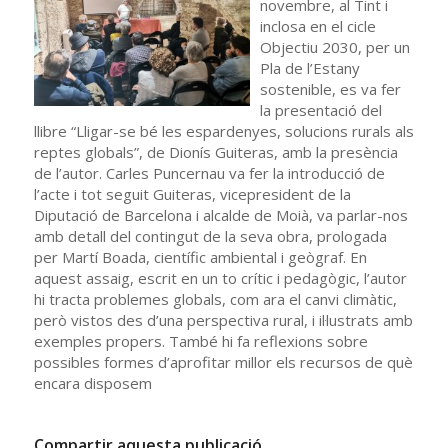
novembre, al Tint i
inclosa en el cicle
Objectiu 2030, per un
Pla de l’Estany
sostenible, es va fer
la presentació del
llibre “Lligar-se bé les espardenyes, solucions rurals als
reptes globals”, de Dionís Guiteras, amb la presència
de l’autor. Carles Puncernau va fer la introducció de
l’acte i tot seguit Guiteras, vicepresident de la
Diputació de Barcelona i alcalde de Moià, va parlar-nos
amb detall del contingut de la seva obra, prologada
per Martí Boada, científic ambiental i geògraf. En
aquest assaig, escrit en un to crític i pedagògic, l’autor
hi tracta problemes globals, com ara el canvi climàtic,
però vistos des d’una perspectiva rural, i il·lustrats amb
exemples propers. També hi fa reflexions sobre
possibles formes d’aprofitar millor els recursos de què
encara disposem
Compartir aquesta publicació