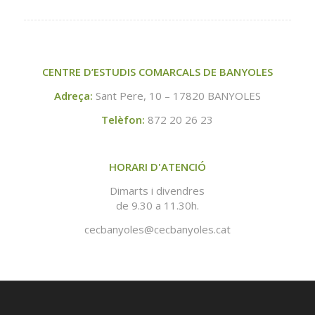
CENTRE D’ESTUDIS COMARCALS DE BANYOLES
Adreça:
Sant Pere, 10 – 17820 BANYOLES
Telèfon:
872 20 26 23
HORARI D'ATENCIÓ
Dimarts i divendres
de 9.30 a 11.30h.
cecbanyoles@cecbanyoles.cat