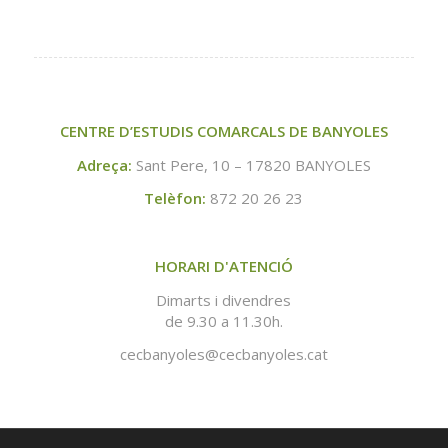
CENTRE D’ESTUDIS COMARCALS DE BANYOLES
Adreça:
Sant Pere, 10 – 17820 BANYOLES
Telèfon:
872 20 26 23
HORARI D'ATENCIÓ
Dimarts i divendres
de 9.30 a 11.30h.
cecbanyoles@cecbanyoles.cat