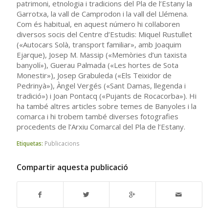
patrimoni, etnologia i tradicions del Pla de l’Estany la
Garrotxa, la vall de Camprodon i la vall del Llémena.
Com és habitual, en aquest número hi col·laboren
diversos socis del Centre d’Estudis: Miquel Rustullet
(«Autocars Solà, transport familiar», amb Joaquim
Ejarque), Josep M. Massip («Memòries d’un taxista
banyolí»), Guerau Palmada («Les hortes de Sota
Monestir»), Josep Grabuleda («Els Teixidor de
Pedrinyà»), Àngel Vergés («Sant Damas, llegenda i
tradició») i Joan Pontacq («Pujants de Rocacorba»). Hi
ha també altres articles sobre temes de Banyoles i la
comarca i hi trobem també diverses fotografies
procedents de l’Arxiu Comarcal del Pla de l’Estany.
Etiquetas:
Publicacions
Compartir aquesta publicació