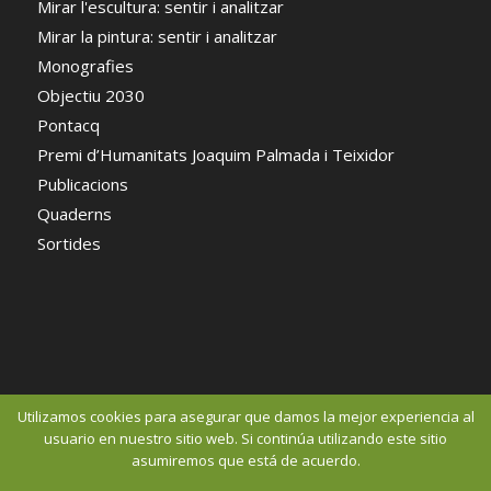
Mirar l'escultura: sentir i analitzar
Mirar la pintura: sentir i analitzar
Monografies
Objectiu 2030
Pontacq
Premi d’Humanitats Joaquim Palmada i Teixidor
Publicacions
Quaderns
Sortides
Utilizamos cookies para asegurar que damos la mejor experiencia al
usuario en nuestro sitio web. Si continúa utilizando este sitio
asumiremos que está de acuerdo.
© Copyright 2016 - Centre d'Estudis Comarcal del Pla de l'Estany 2015 -