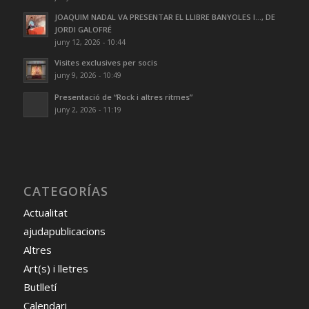
JOAQUIM NADAL VA PRESENTAR EL LLIBRE BANYOLES I…, DE
JORDI GALOFRÉ
juny 12, 2026 - 10:44
Visites exclusives per socis
juny 9, 2026 - 10:49
Presentació de “Rock i altres ritmes”
juny 2, 2026 - 11:19
CATEGORÍAS
Actualitat
ajudapublicacions
Altres
Art(s) i lletres
Butlletí
Calendari