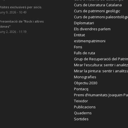
Curs de Literatura Catalana
Visites exclusives per socis
Curs de patrimoni geològic
juny 9, 2026 - 10:49
Curs de patrimoni paleontològi
Presentació de “Rock i altres
Diplomatari
ritmes”
Els divendres parlem
juny 2, 2026 - 11:19
Entitat
estimempatrimoni
Fons
Fulls de ruta
Grup de Recuperació del Patri
Mirar l'escultura: sentir i analit
Mirar la pintura: sentir i analitz
Monografies
Objectiu 2030
Pontacq
Premi d’Humanitats Joaquim Pa
Teixidor
Publicacions
Quaderns
Sortides