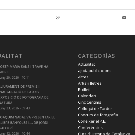
UALITAT
CATEGORÍAS
Actualitat
JOSEP MARIA SANS I TRAVÉ HA
ajudapublicacions
MORT
Altres
juny 26, 2026 - 10:11
Art(s) i lletres
LLIURAMENT DE PREMIS I
Butlletí
INAUGURACIÓ DE LA XXIV
Calendari
EXPOSICIÓ DE FOTOGRAFIA DE
Cinc Cèntims
NATURA
Col·loqui de Tardor
juny 23, 2026 - 09:43
Concurs de fotografia
JOAQUIM NADAL VA PRESENTAR EL
Conèixer el P.E.
LLIBRE BANYOLES I…, DE JORDI
Conferències
GALOFRÉ
Curs d'Historia de Catalunya
juny 12, 2026 - 10:44