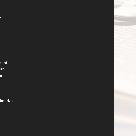
c
moni
zar
ar
lmada i