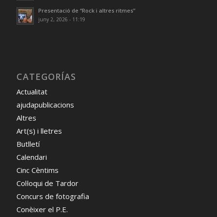
Presentació de “Rock i altres ritmes”
juny 2, 2026 - 11:19
CATEGORÍAS
Actualitat
ajudapublicacions
Altres
Art(s) i lletres
Butlletí
Calendari
Cinc Cèntims
Col·loqui de Tardor
Concurs de fotografia
Conèixer el P.E.