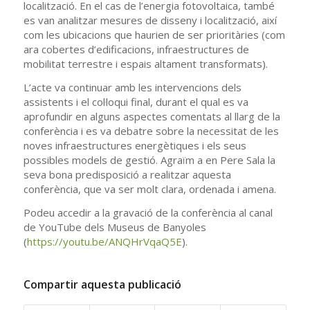
localització. En el cas de l’energia fotovoltaica, també
es van analitzar mesures de disseny i localització, així
com les ubicacions que haurien de ser prioritàries (com
ara cobertes d’edificacions, infraestructures de
mobilitat terrestre i espais altament transformats).
L’acte va continuar amb les intervencions dels
assistents i el col·loqui final, durant el qual es va
aprofundir en alguns aspectes comentats al llarg de la
conferència i es va debatre sobre la necessitat de les
noves infraestructures energètiques i els seus
possibles models de gestió. Agraïm a en Pere Sala la
seva bona predisposició a realitzar aquesta
conferència, que va ser molt clara, ordenada i amena.
Podeu accedir a la gravació de la conferència al canal
de YouTube dels Museus de Banyoles
(
https://youtu.be/ANQHrVqaQ5E
).
Compartir aquesta publicació