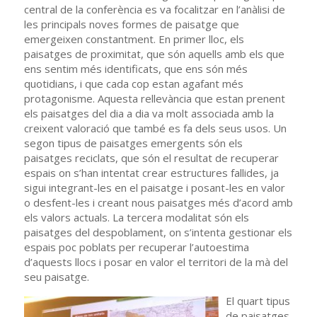
central de la conferència es va focalitzar en l’anàlisi de
les principals noves formes de paisatge que
emergeixen constantment. En primer lloc, els
paisatges de proximitat, que són aquells amb els que
ens sentim més identificats, que ens són més
quotidians, i que cada cop estan agafant més
protagonisme. Aquesta rellevància que estan prenent
els paisatges del dia a dia va molt associada amb la
creixent valoració que també es fa dels seus usos. Un
segon tipus de paisatges emergents són els
paisatges reciclats, que són el resultat de recuperar
espais on s’han intentat crear estructures fallides, ja
sigui integrant-les en el paisatge i posant-les en valor
o desfent-les i creant nous paisatges més d’acord amb
els valors actuals. La tercera modalitat són els
paisatges del despoblament, on s’intenta gestionar els
espais poc poblats per recuperar l’autoestima
d’aquests llocs i posar en valor el territori de la mà del
seu paisatge.
El quart tipus
de paisatges