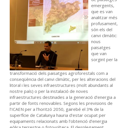
emergents,
que es van
analitzar més
profusament,
són els del
canvi climàtic:
nous
paisatges
que van
sorgint per la
transformació dels paisatges agroforestals com a
conseqüència del canvi climàtic, per les alteracions del
litoral i les seves infraestructures (molt abundants al
nostre país) o per la instalació de noves
infraestructures destinades a la generació d’energia a
partir de fonts renovables. Segons les previsions de
l’ICAEN per a l’horitzó 2050, gairebé el 3% de la
superfície de Catalunya hauria d’estar ocupat per
equipaments relacionats amb l’obtenció d’energia
eòlica terrestre o fotovoltaica. El desplegament