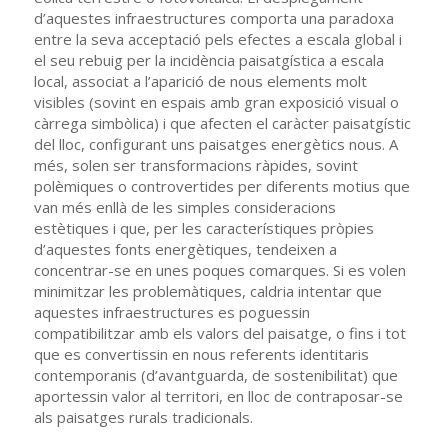
d’aquestes infraestructures comporta una paradoxa
entre la seva acceptació pels efectes a escala global i
el seu rebuig per la incidència paisatgística a escala
local, associat a l’aparició de nous elements molt
visibles (sovint en espais amb gran exposició visual o
càrrega simbòlica) i que afecten el caràcter paisatgístic
del lloc, configurant uns paisatges energètics nous. A
més, solen ser transformacions ràpides, sovint
polèmiques o controvertides per diferents motius que
van més enllà de les simples consideracions
estètiques i que, per les característiques pròpies
d’aquestes fonts energètiques, tendeixen a
concentrar-se en unes poques comarques. Si es volen
minimitzar les problemàtiques, caldria intentar que
aquestes infraestructures es poguessin
compatibilitzar amb els valors del paisatge, o fins i tot
que es convertissin en nous referents identitaris
contemporanis (d’avantguarda, de sostenibilitat) que
aportessin valor al territori, en lloc de contraposar-se
als paisatges rurals tradicionals.