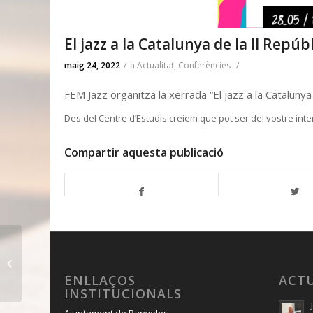
El jazz a la Catalunya de la II Repúb
maig 24, 2022
/
a
Actualitat
,
Conferències
/
FEM Jazz organitza la xerrada “El jazz a la Catalunya 
Des del Centre d’Estudis creiem que pot ser del vostre inte
Compartir aquesta publicació
Conèixer El Pla de
l’Estany: Serinyà
ENLLAÇOS
ACT
INSTITUCIONALS
Ajuntament de Banyoles