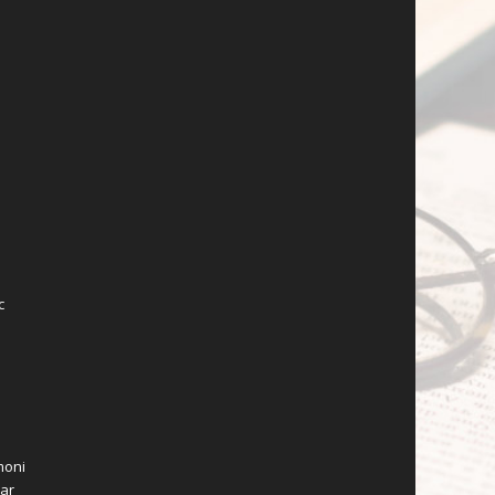
c
moni
zar