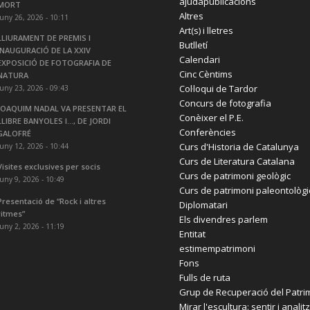
ajudapublicacions
MORT
Altres
juny 26, 2026 - 10:11
Art(s) i lletres
LLIURAMENT DE PREMIS I
Butlletí
INAUGURACIÓ DE LA XXIV
Calendari
EXPOSICIÓ DE FOTOGRAFIA DE
Cinc Cèntims
NATURA
Col·loqui de Tardor
juny 23, 2026 - 09:43
Concurs de fotografia
JOAQUIM NADAL VA PRESENTAR EL
Conèixer el P.E.
LLIBRE BANYOLES I…, DE JORDI
Conferències
GALOFRÉ
Curs d'Historia de Catalunya
juny 12, 2026 - 10:44
Curs de Literatura Catalana
Visites exclusives per socis
Curs de patrimoni geològic
juny 9, 2026 - 10:49
Curs de patrimoni paleontològi
Presentació de “Rock i altres
Diplomatari
ritmes”
Els divendres parlem
juny 2, 2026 - 11:19
Entitat
estimempatrimoni
Fons
Fulls de ruta
Grup de Recuperació del Patri
Mirar l'escultura: sentir i analit