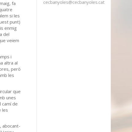
cecbanyoles@cecbanyoles.cat
maig, fa
 quatre
lem si les
quest punt)
ris enmig
a del
 que veiem
amps i
 altra al
dores, però
amb les
ircular que
amb unes
l camí de
e les
s, abocant-