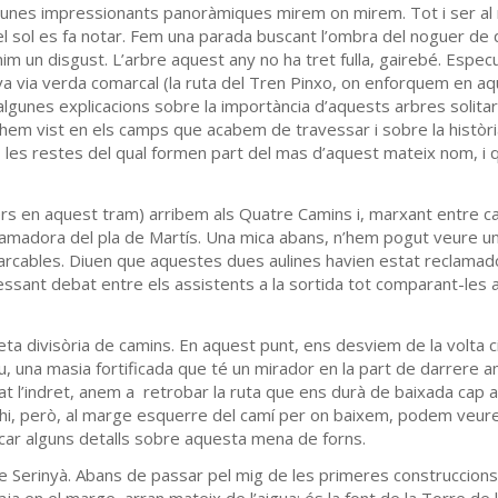
’unes impressionants panoràmiques mirem on mirem. Tot i ser al 
el sol es fa notar. Fem una parada buscant l’ombra del noguer de
im un disgust. L’arbre aquest any no ha tret fulla, gairebé. Especu
ova via verda comarcal (la ruta del Tren Pinxo, on enforquem en a
algunes explicacions sobre la importància d’aquests arbres solita
hem vist en els camps que acabem de travessar i sobre la històri
la, les restes del qual formen part del mas d’aquest mateix nom, i
ers en aquest tram) arribem als Quatre Camins i, marxant entre c
clamadora del pla de Martís. Una mica abans, n’hem pogut veure una
emarcables. Diuen que aquestes dues aulines havien estat reclama
ressant debat entre els assistents a la sortida tot comparant-les 
leta divisòria de camins. En aquest punt, ens desviem de la volta c
eu, una masia fortificada que té un mirador en la part de darrere 
rat l’indret, anem a retrobar la ruta que ens durà de baixada cap a
bar-hi, però, al marge esquerre del camí per on baixem, podem veur
licar alguns detalls sobre aquesta mena de forns.
 de Serinyà. Abans de passar pel mig de les primeres construccion