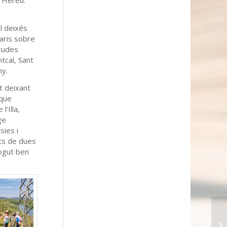
l’Hereu.
l deixés
taris sobre
scudes
tcal, Sant
ny.
t deixant
 que
’Illa,
ge
sies i
rts de dues
pogut ben