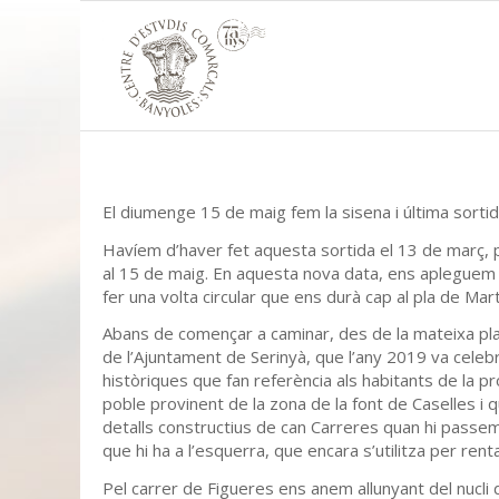
El diumenge 15 de maig fem la sisena i última sorti
Havíem d’haver fet aquesta sortida el 13 de març, pe
al 15 de maig. En aquesta nova data, ens apleguem 
fer una volta circular que ens durà cap al pla de Martís
Abans de començar a caminar, des de la mateixa plaç
de l’Ajuntament de Serinyà, que l’any 2019 va celeb
històriques que fan referència als habitants de la pr
poble provinent de la zona de la font de Caselles i q
detalls constructius de can Carreres quan hi passem 
que hi ha a l’esquerra, que encara s’utilitza per renta
Pel carrer de Figueres ens anem allunyant del nucli 