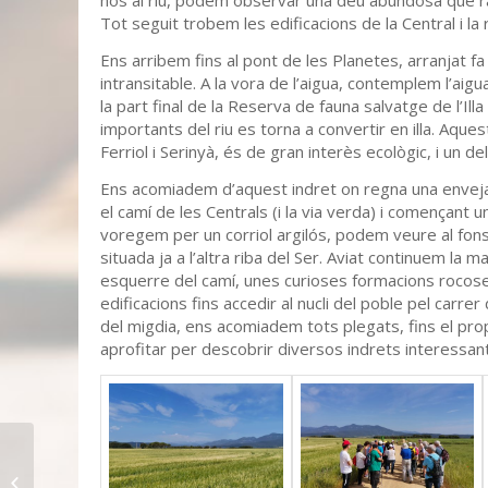
nos al riu, podem observar una deu abundosa que raja
Tot seguit trobem les edificacions de la Central i la 
Ens arribem fins al pont de les Planetes, arranjat 
intransitable. A la vora de l’aigua, contemplem l’aigu
la part final de la Reserva de fauna salvatge de l’
importants del riu es torna a convertir en illa. Aque
Ferriol i Serinyà, és de gran interès ecològic, i un de
Ens acomiadem d’aquest indret on regna una envejabl
el camí de les Centrals (i la via verda) i començant
voregem per un corriol argilós, podem veure al fons l
situada ja a l’altra riba del Ser. Aviat continuem l
esquerre del camí, unes curioses formacions rocoses
edificacions fins accedir al nucli del poble pel carre
del migdia, ens acomiadem tots plegats, fins el pr
aprofitar per descobrir diversos indrets interessant
El so de les nostres