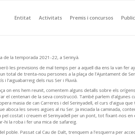
Entitat
Activitats
Premis i concursos
Publi
da de la temporada 2021-22, a Serinyà.
rò les previsions de mal temps per a aquell dia ens la van fer aj
un total de trenta-nou persones a la plaça de l’Ajuntament de Se
 i l’aiguabarreig dels rius Ser i Fluvià.
a on ens hem reunit, comentem alguns detalls sobre els orígens d
rar el centenari de la seva construcció. També parlem d’algunes cu
opera masia de can Carreres i del Serinyadell, el curs d’aigua que
ue aboca les seves aigües al riu Ser. Ja iniciada la caminada, con
pel costat i creuem el Serinyadell per un pont, tot fixant-nos en 
r-hi la roba i fer una mica de safareig.
del poble. Passat cal Cau de Dalt, trenquem a l’esquerra per accedi