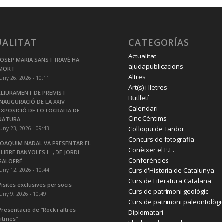
UALITAT
CATEGORÍAS
Actualitat
JOSEP MARIA SANS I TRAVÉ HA
ajudapublicacions
MORT
Altres
juny 26, 2026 - 10:11
Art(s) i lletres
LLIURAMENT DE PREMIS I
Butlletí
INAUGURACIÓ DE LA XXIV
Calendari
EXPOSICIÓ DE FOTOGRAFIA DE
Cinc Cèntims
NATURA
Col·loqui de Tardor
juny 23, 2026 - 09:43
Concurs de fotografia
JOAQUIM NADAL VA PRESENTAR EL
Conèixer el P.E.
LLIBRE BANYOLES I…, DE JORDI
Conferències
GALOFRÉ
Curs d'Historia de Catalunya
juny 12, 2026 - 10:44
Curs de Literatura Catalana
Visites exclusives per socis
Curs de patrimoni geològic
juny 9, 2026 - 10:49
Curs de patrimoni paleontològi
Presentació de “Rock i altres
Diplomatari
ritmes”