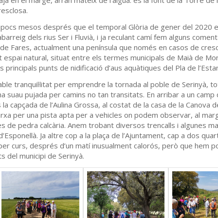
 en el marge, arran mateix de l’aigua: és la font de la Torre de 
resclosa.
fa pocs mesos després que el temporal Glòria de gener del 2020 e
abarreig dels rius Ser i Fluvià, i ja reculant camí fem alguns comen
Illa de Fares, actualment una península que només en casos de cre
st espai natural, situat entre els termes municipals de Maià de Mon
ls principals punts de nidificació d’aus aquàtiques del Pla de l’Esta
e tranquil·litat per emprendre la tornada al poble de Serinyà, to
 una suau pujada per camins no tan transitats. En arribar a un camp
a capçada de l’Aulina Grossa, al costat de la casa de la Canova de l
a marxa per una pista apta per a vehicles on podem observar, al mar
 de pedra calcària. Anem trobant diversos trencalls i algunes ma
r d’Esponellà. Ja altre cop a la plaça de l’Ajuntament, cap a dos qua
oper curs, després d’un matí inusualment calorós, però que hem 
s del municipi de Serinyà.