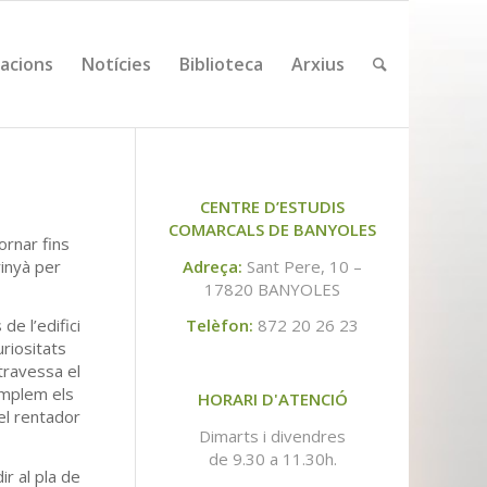
cacions
Notícies
Biblioteca
Arxius
CENTRE D’ESTUDIS
COMARCALS DE BANYOLES
ornar fins
rinyà per
Adreça:
Sant Pere, 10 –
17820 BANYOLES
e l’edifici
Telèfon:
872 20 26 23
riositats
 travessa el
templem els
HORARI D'ATENCIÓ
el rentador
Dimarts i divendres
de 9.30 a 11.30h.
r al pla de