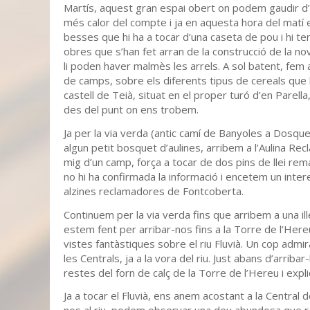
Martís, aquest gran espai obert on podem gaudir d
més calor del compte i ja en aquesta hora del matí 
besses que hi ha a tocar d’una caseta de pou i hi ten
obres que s’han fet arran de la construcció de la n
li poden haver malmès les arrels. A sol batent, fem 
de camps, sobre els diferents tipus de cereals que 
castell de Teià, situat en el proper turó d’en Parel
des del punt on ens trobem.
Ja per la via verda (antic camí de Banyoles a Dosqu
algun petit bosquet d’aulines, arribem a l’Aulina Re
mig d’un camp, força a tocar de dos pins de llei r
no hi ha confirmada la informació i encetem un inte
alzines reclamadores de Fontcoberta.
Continuem per la via verda fins que arribem a una il
estem fent per arribar-nos fins a la Torre de l’Her
vistes fantàstiques sobre el riu Fluvià. Un cop admi
les Centrals, ja a la vora del riu. Just abans d’arri
restes del forn de calç de la Torre de l’Hereu i exp
Ja a tocar el Fluvià, ens anem acostant a la Central