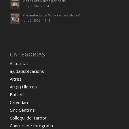
Visites exclusives per socis
juny 9, 2026 - 10:49
Presentació de “Rock i altres ritmes”
juny 2, 2026 - 11:19
CATEGORÍAS
Actualitat
ajudapublicacions
Altres
Art(s) i lletres
Butlletí
Calendari
Cinc Cèntims
Col·loqui de Tardor
Concurs de fotografia