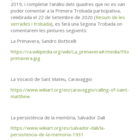
2019, i completar l’anàlisi dels quadres que no es van
poder comentar a la Primera Trobada participativa,
celebrada el 22 de Setembre de 2020 (
Resum de les
xerrades i trobada
), es farà una Segona Trobada on
comentarem les pintures següents:
La Primavera, Sandro Botticelli
https://ca.wikipedia.org/wiki/La_primavera#/media/Fitxer:Bot
primavera.jpg
La Vocació de Sant Mateu, Caravaggio
https://www.wikiart.org/en/caravaggio/calling-of-saint-
matthew
La persistència de la memòria, Salvador Dalí
https://www.wikiart.org/es/salvador-dali/la-
persistencia-de-la-memoria-1931