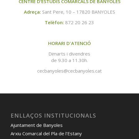
CENTRE D’ESTUDIS COMARCALS DE BANYOLES
Adreça:
Sant Pere, 10 – 17820 BANYOLES
Telèfon:
872 20 26 23
HORARI D'ATENCIÓ
Dimarts i divendres
de 9.30 a 11.30h.
cecbanyoles@cecbanyoles.cat
ENLLAÇOS INSTITUCIONALS
Ajuntament de Banyoles
Arxiu Comarcal del Pla de l'Estany