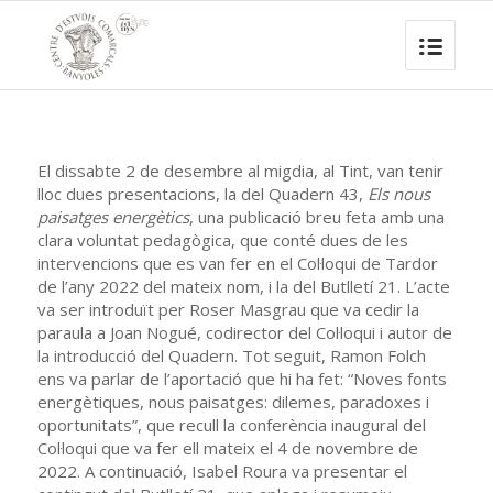
El dissabte 2 de desembre al migdia, al Tint, van tenir
lloc dues presentacions, la del Quadern 43,
Els nous
paisatges energètics
, una publicació breu feta amb una
clara voluntat pedagògica, que conté dues de les
intervencions que es van fer en el Col·loqui de Tardor
de l’any 2022 del mateix nom, i la del Butlletí 21. L’acte
va ser introduït per Roser Masgrau que va cedir la
paraula a Joan Nogué, codirector del Col·loqui i autor de
la introducció del Quadern. Tot seguit, Ramon Folch
ens va parlar de l’aportació que hi ha fet: “Noves fonts
energètiques, nous paisatges: dilemes, paradoxes i
oportunitats”, que recull la conferència inaugural del
Col·loqui que va fer ell mateix el 4 de novembre de
2022. A continuació, Isabel Roura va presentar el