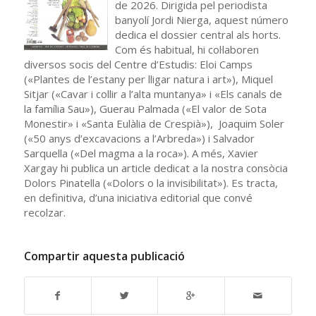
de 2026. Dirigida pel periodista
banyolí Jordi Nierga, aquest número
dedica el dossier central als horts.
Com és habitual, hi col·laboren
diversos socis del Centre d’Estudis: Eloi Camps
(«Plantes de l’estany per lligar natura i art»), Miquel
Sitjar («Cavar i collir a l’alta muntanya» i «Els canals de
la família Sau»), Guerau Palmada («El valor de Sota
Monestir» i «Santa Eulàlia de Crespià»), Joaquim Soler
(«50 anys d’excavacions a l’Arbreda») i Salvador
Sarquella («Del magma a la roca»). A més, Xavier
Xargay hi publica un article dedicat a la nostra consòcia
Dolors Pinatella («Dolors o la invisibilitat»). Es tracta,
en definitiva, d’una iniciativa editorial que convé
recolzar.
Compartir aquesta publicació