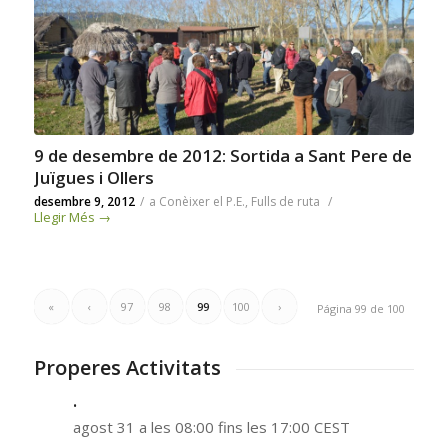
9 de desembre de 2012: Sortida a Sant Pere de
Juïgues i Ollers
desembre 9, 2012
/
a
Conèixer el P.E.
,
Fulls de ruta
/
Llegir Més
→
«
‹
97
98
99
100
›
Página 99 de 100
Properes Activitats
.
agost 31 a les 08:00
fins les
17:00
CEST