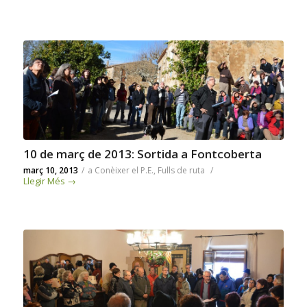
10 de març de 2013: Sortida a Fontcoberta
març 10, 2013
/
a
Conèixer el P.E.
,
Fulls de ruta
/
Llegir Més
→