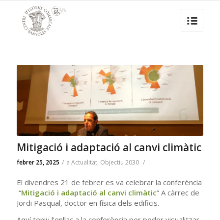
Mitigació i adaptació al canvi climàtic
febrer 25, 2025
/
a
Actualitat
,
Objectiu 2030
/
El divendres 21 de febrer es va celebrar la conferència
“
Mitigació i adaptació al canvi climàtic
” A càrrec de
Jordi Pasqual, doctor en física dels edificis
.
Aquí teniu l’enllaç a la conferència per poder visualitzar-