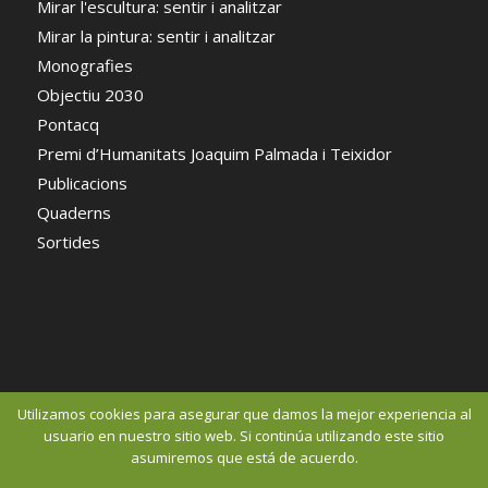
Mirar l'escultura: sentir i analitzar
Mirar la pintura: sentir i analitzar
Monografies
Objectiu 2030
Pontacq
Premi d’Humanitats Joaquim Palmada i Teixidor
Publicacions
Quaderns
Sortides
Utilizamos cookies para asegurar que damos la mejor experiencia al
usuario en nuestro sitio web. Si continúa utilizando este sitio
asumiremos que está de acuerdo.
© Copyright 2016 - Centre d'Estudis Comarcal del Pla de l'Estany 2015 -