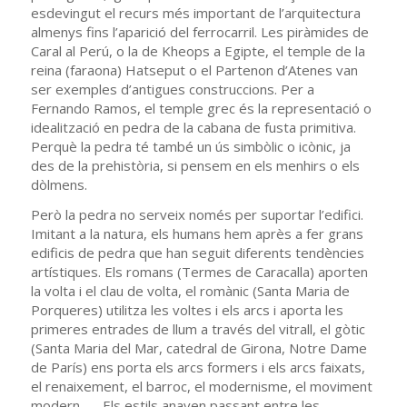
esdevingut el recurs més important de l’arquitectura
almenys fins l’aparició del ferrocarril. Les piràmides de
Caral al Perú, o la de Kheops a Egipte, el temple de la
reina (faraona) Hatseput o el Partenon d’Atenes van
ser exemples d’antigues construccions. Per a
Fernando Ramos, el temple grec és la representació o
idealització en pedra de la cabana de fusta primitiva.
Perquè la pedra té també un ús simbòlic o icònic, ja
des de la prehistòria, si pensem en els menhirs o els
dòlmens.
Però la pedra no serveix només per suportar l’edifici.
Imitant a la natura, els humans hem après a fer grans
edificis de pedra que han seguit diferents tendències
artístiques. Els romans (Termes de Caracalla) aporten
la volta i el clau de volta, el romànic (Santa Maria de
Porqueres) utilitza les voltes i els arcs i aporta les
primeres entrades de llum a través del vitrall, el gòtic
(Santa Maria del Mar, catedral de Girona, Notre Dame
de París) ens porta els arcs formers i els arcs faixats,
el renaixement, el barroc, el modernisme, el moviment
modern . . . Els estils anaven passant entre les