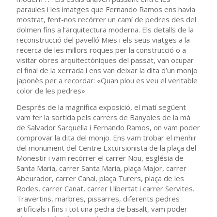
paraules i les imatges que Fernando Ramos ens havia
mostrat, fent-nos recórrer un camí de pedres des del
dolmen fins a l’arquitectura moderna. Els detalls de la
reconstrucció del pavelló Mies i els seus viatges a la
recerca de les millors roques per la construcció o a
visitar obres arquitectòniques del passat, van ocupar
el final de la xerrada i ens van deixar la dita d’un monjo
japonès per a recordar: «Quan plou es veu el veritable
color de les pedres».
Després de la magnífica exposició, el matí següent
vam fer la sortida pels carrers de Banyoles de la mà
de Salvador Sarquella i Fernando Ramos, on vam poder
comprovar la dita del monjo. Ens vam trobar el menhir
del monument del Centre Excursionista de la plaça del
Monestir i vam recórrer el carrer Nou, església de
Santa Maria, carrer Santa Maria, plaça Major, carrer
Abeurador, carrer Canal, plaça Turers, plaça de les
Rodes, carrer Canat, carrer Llibertat i carrer Servites.
Travertins, marbres, pissarres, diferents pedres
artificials i fins i tot una pedra de basalt, vam poder