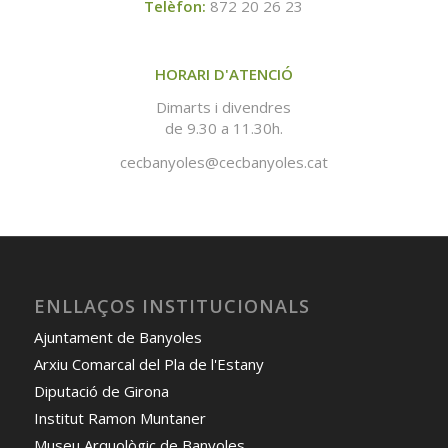
Telèfon:
872 20 26 23
HORARI D'ATENCIÓ
Dimarts i divendres
de 9.30 a 11.30h.
cecbanyoles@cecbanyoles.cat
ENLLAÇOS INSTITUCIONALS
Ajuntament de Banyoles
Arxiu Comarcal del Pla de l'Estany
Diputació de Girona
Institut Ramon Muntaner
Museu Arquològic de Banyoles