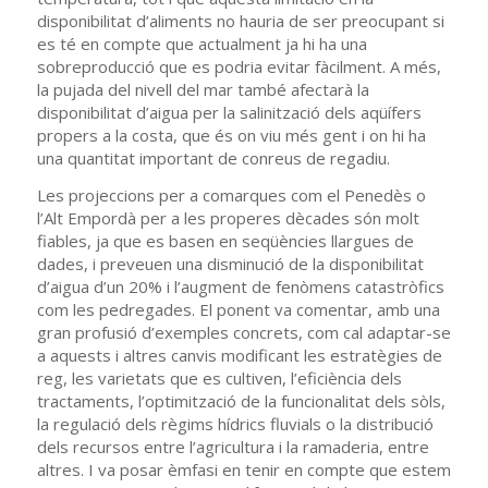
disponibilitat d’aliments no hauria de ser preocupant si
es té en compte que actualment ja hi ha una
sobreproducció que es podria evitar fàcilment. A més,
la pujada del nivell del mar també afectarà la
disponibilitat d’aigua per la salinització dels aqüífers
propers a la costa, que és on viu més gent i on hi ha
una quantitat important de conreus de regadiu.
Les projeccions per a comarques com el Penedès o
l’Alt Empordà per a les properes dècades són molt
fiables, ja que es basen en seqüències llargues de
dades, i preveuen una disminució de la disponibilitat
d’aigua d’un 20% i l’augment de fenòmens catastròfics
com les pedregades. El ponent va comentar, amb una
gran profusió d’exemples concrets, com cal adaptar-se
a aquests i altres canvis modificant les estratègies de
reg, les varietats que es cultiven, l’eficiència dels
tractaments, l’optimització de la funcionalitat dels sòls,
la regulació dels règims hídrics fluvials o la distribució
dels recursos entre l’agricultura i la ramaderia, entre
altres. I va posar èmfasi en tenir en compte que estem