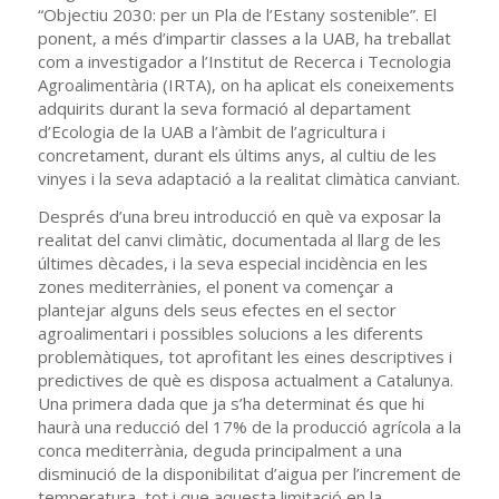
“Objectiu 2030: per un Pla de l’Estany sostenible”. El
ponent, a més d’impartir classes a la UAB, ha treballat
com a investigador a l’Institut de Recerca i Tecnologia
Agroalimentària (IRTA), on ha aplicat els coneixements
adquirits durant la seva formació al departament
d’Ecologia de la UAB a l’àmbit de l’agricultura i
concretament, durant els últims anys, al cultiu de les
vinyes i la seva adaptació a la realitat climàtica canviant.
Després d’una breu introducció en què va exposar la
realitat del canvi climàtic, documentada al llarg de les
últimes dècades, i la seva especial incidència en les
zones mediterrànies, el ponent va començar a
plantejar alguns dels seus efectes en el sector
agroalimentari i possibles solucions a les diferents
problemàtiques, tot aprofitant les eines descriptives i
predictives de què es disposa actualment a Catalunya.
Una primera dada que ja s’ha determinat és que hi
haurà una reducció del 17% de la producció agrícola a la
conca mediterrània, deguda principalment a una
disminució de la disponibilitat d’aigua per l’increment de
temperatura, tot i que aquesta limitació en la