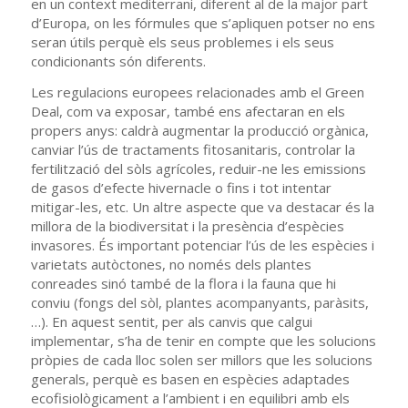
en un context mediterrani, diferent al de la major part
d’Europa, on les fórmules que s’apliquen potser no ens
seran útils perquè els seus problemes i els seus
condicionants són diferents.
Les regulacions europees relacionades amb el Green
Deal, com va exposar, també ens afectaran en els
propers anys: caldrà augmentar la producció orgànica,
canviar l’ús de tractaments fitosanitaris, controlar la
fertilització del sòls agrícoles, reduir-ne les emissions
de gasos d’efecte hivernacle o fins i tot intentar
mitigar-les, etc. Un altre aspecte que va destacar és la
millora de la biodiversitat i la presència d’espècies
invasores. És important potenciar l’ús de les espècies i
varietats autòctones, no només dels plantes
conreades sinó també de la flora i la fauna que hi
conviu (fongs del sòl, plantes acompanyants, paràsits,
…). En aquest sentit, per als canvis que calgui
implementar, s’ha de tenir en compte que les solucions
pròpies de cada lloc solen ser millors que les solucions
generals, perquè es basen en espècies adaptades
ecofisiològicament a l’ambient i en equilibri amb els