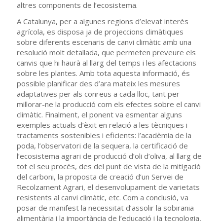
altres components de l’ecosistema.
A Catalunya, per a algunes regions d’elevat interès
agrícola, es disposa ja de projeccions climàtiques
sobre diferents escenaris de canvi climàtic amb una
resolució molt detallada, que permeten preveure els
canvis que hi haurà al llarg del temps i les afectacions
sobre les plantes. Amb tota aquesta informació, és
possible planificar des d’ara mateix les mesures
adaptatives per als conreus a cada lloc, tant per
millorar-ne la producció com els efectes sobre el canvi
climàtic. Finalment, el ponent va esmentar alguns
exemples actuals d’èxit en relació a les tècniques i
tractaments sostenibles i eficients: l’acadèmia de la
poda, l’observatori de la sequera, la certificació de
l’ecosistema agrari de producció d’oli d’oliva, al llarg de
tot el seu procés, des del punt de vista de la mitigació
del carboni, la proposta de creació d’un Servei de
Recolzament Agrari, el desenvolupament de varietats
resistents al canvi climàtic, etc. Com a conclusió, va
posar de manifest la necessitat d’assolir la sobirania
alimentària i la importància de l’educació i la tecnologia,