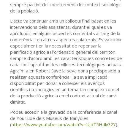
sempre partint del coneixement del context sociològic
de la població.
L’acte va continuar amb un col·loqui final basat en les
intervencions dels assistents, durant el qual es va
aprofundir en alguns aspectes comentats al llarg de la
conferència i en altres aspectes colaterals. Es va incidir
especialment en la necessitat de repensar la
planificació agrícola i l’ordenació general del territori,
sempre d’acord amb les característiques concretes de
cada lloc i aprofitant les millores tecnològiques actuals.
Agraïm a en Robert Savé la seva bona predisposició a
realitzar aquesta conferència i la seva implicació i
disponibilitat per donar a conèixer els avenços
científics i tecnològics en un tema tan complex com el
de la producció agrícola en el context actual de canvi
climàtic.
Podeu accedir a la gravació de la conferència al canal
de YouTube dels Museus de Banyoles
(
https://www.youtube.com/watch?v=UJdT5HdkG2Y
).