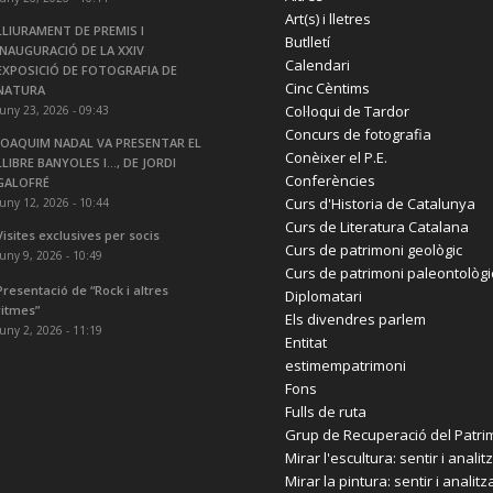
Art(s) i lletres
LLIURAMENT DE PREMIS I
Butlletí
INAUGURACIÓ DE LA XXIV
Calendari
EXPOSICIÓ DE FOTOGRAFIA DE
Cinc Cèntims
NATURA
Col·loqui de Tardor
juny 23, 2026 - 09:43
Concurs de fotografia
JOAQUIM NADAL VA PRESENTAR EL
Conèixer el P.E.
LLIBRE BANYOLES I…, DE JORDI
Conferències
GALOFRÉ
Curs d'Historia de Catalunya
juny 12, 2026 - 10:44
Curs de Literatura Catalana
Visites exclusives per socis
Curs de patrimoni geològic
juny 9, 2026 - 10:49
Curs de patrimoni paleontològi
Presentació de “Rock i altres
Diplomatari
ritmes”
Els divendres parlem
juny 2, 2026 - 11:19
Entitat
estimempatrimoni
Fons
Fulls de ruta
Grup de Recuperació del Patri
Mirar l'escultura: sentir i analit
Mirar la pintura: sentir i analitz