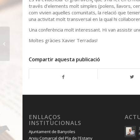
través d’elements molt simples (polens, llavors, c
com vivien aquelles comunitats, la relació que tenie
una activitat molt transversal en la qual hi col·labor
Una conferència molt interessant. Hi van assistir u
Moltes gràcies Xavier Terradas!
13. Estimem el patrimoni comarcal.
Vilademuls
Compartir aquesta publicació
ENLLAÇOS
ACT
INSTITUCIONALS
Ajuntament de Banyoles
Arxiu Comarcal del Pla de l'Estany