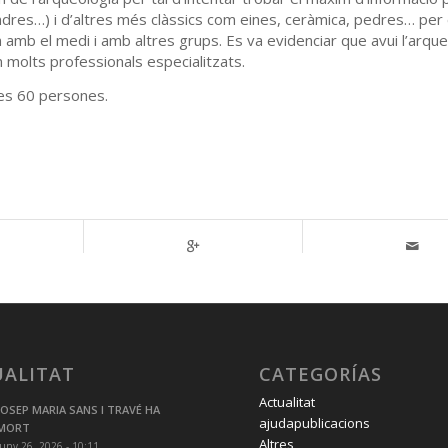
endres…) i d’altres més clàssics com eines, ceràmica, pedres… pe
n amb el medi i amb altres grups. Es va evidenciar que avui l’arqu
en molts professionals especialitzats.
nes 60 persones.
UALITAT
CATEGORÍAS
Actualitat
JOSEP MARIA SANS I TRAVÉ HA
ajudapublicacions
MORT
Altres
juny 26, 2026 - 10:11