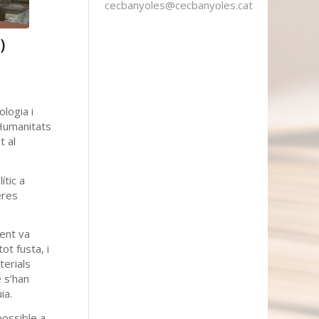
cecbanyoles@cecbanyoles.cat
)
logia i
 Humanitats
t al
ític a
eres
ment va
ot fusta, i
terials
 s’han
ia.
possible a