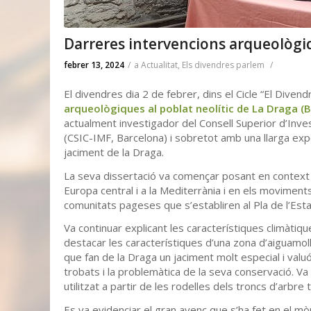
Darreres intervencions arqueològiq
febrer 13, 2024
/
a
Actualitat
,
Els divendres parlem
/
El divendres dia 2 de febrer, dins el Cicle “El Divendr
arqueològiques al poblat neolític de La Draga (
actualment investigador del Consell Superior d’Inves
(CSIC-IMF, Barcelona) i sobretot amb una llarga ex
jaciment de la Draga.
La seva dissertació va començar posant en context e
Europa central i a la Mediterrània i en els moviment
comunitats pageses que s’establiren al Pla de l’Est
Va continuar explicant les característiques climàtiq
destacar les característiques d’una zona d’aiguamoll
que fan de la Draga un jaciment molt especial i valuó
trobats i la problemàtica de la seva conservació. V
utilitzat a partir de les rodelles dels troncs d’arbr
Es va evidenciar el gran avenç que s’ha fet en el mò