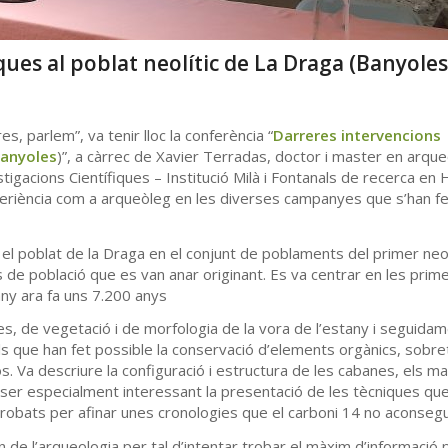
ues al poblat neolític de La Draga (Banyoles
es, parlem”, va tenir lloc la conferència “
Darreres intervencions
Banyoles
)”, a càrrec de Xavier Terradas, doctor i master en arqueo
tigacions Científiques – Institució Milà i Fontanals de recerca en
periència com a arqueòleg en les diverses campanyes que s’han fe
l poblat de la Draga en el conjunt de poblaments del primer neol
s de població que es van anar originant. Es va centrar en les prim
any ara fa uns 7.200 anys
ues, de vegetació i de morfologia de la vora de l’estany i seguida
s que han fet possible la conservació d’elements orgànics, sobret
s. Va descriure la configuració i estructura de les cabanes, els ma
a ser especialment interessant la presentació de les tècniques que
e trobats per afinar unes cronologies que el carboni 14 no aconsegu
n de l’arqueologia per tal d’intentar trobar el màxim d’informació 