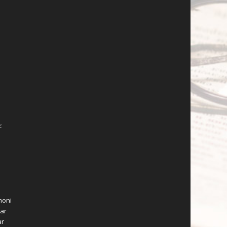
c
moni
zar
ar