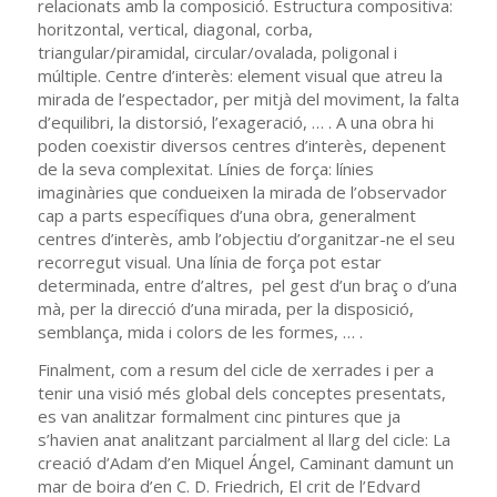
relacionats amb la composició. Estructura compositiva:
horitzontal, vertical, diagonal, corba,
triangular/piramidal, circular/ovalada, poligonal i
múltiple. Centre d’interès: element visual que atreu ​​la
mirada de l’espectador, per mitjà del moviment, la falta
d’equilibri, la distorsió, l’exageració, … . A una obra hi
poden coexistir diversos centres d’interès, depenent
de la seva complexitat. Línies de força: línies
imaginàries que condueixen la mirada de l’observador
cap a parts específiques d’una obra, generalment
centres d’interès, amb l’objectiu d’organitzar-ne el seu
recorregut visual. Una línia de força pot estar
determinada, entre d’altres, pel gest d’un braç o d’una
mà, per la direcció d’una mirada, per la disposició,
semblança, mida i colors de les formes, … .
Finalment, com a resum del cicle de xerrades i per a
tenir una visió més global dels conceptes presentats,
es van analitzar formalment cinc pintures que ja
s’havien anat analitzant parcialment al llarg del cicle: La
creació d’Adam d’en Miquel Ángel, Caminant damunt un
mar de boira d’en C. D. Friedrich, El crit de l’Edvard