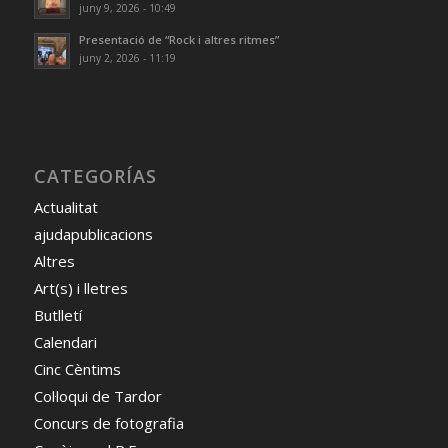
juny 9, 2026 - 10:49
Presentació de “Rock i altres ritmes”
juny 2, 2026 - 11:19
CATEGORÍAS
Actualitat
ajudapublicacions
Altres
Art(s) i lletres
Butlletí
Calendari
Cinc Cèntims
Col·loqui de Tardor
Concurs de fotografia