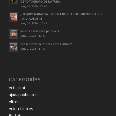
DE FOTOGRAFIA DE NATURA
juny 23, 2026 - 09:43
JOAQUIM NADAL VA PRESENTAR EL LLIBRE BANYOLES I…, DE
JORDI GALOFRÉ
juny 12, 2026 - 10:44
Visites exclusives per socis
juny 9, 2026 - 10:49
Presentació de “Rock i altres ritmes”
juny 2, 2026 - 11:19
CATEGORÍAS
Actualitat
ajudapublicacions
Altres
Art(s) i lletres
Butlletí