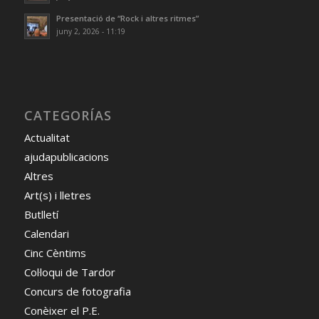
Presentació de “Rock i altres ritmes”
juny 2, 2026 - 11:19
CATEGORÍAS
Actualitat
ajudapublicacions
Altres
Art(s) i lletres
Butlletí
Calendari
Cinc Cèntims
Col·loqui de Tardor
Concurs de fotografia
Conèixer el P.E.