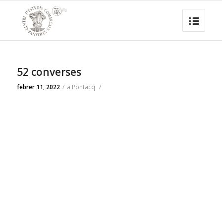
52 converses
febrer 11, 2022
/
a
Pontacq
/