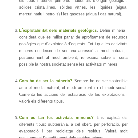
els tipus matèries primeres industrials d´origen geològic :
sòlides cristal.lines, sòlides vítries, les líquides (aigua,
mercuri natiu i petrolis) i les gasoses (aigua i gas natural).
L´explotabilitat dels materials geològics
. Definí mineria i
considerà que és millor parlar de aprofitament de recursos
geològics que d´explotació d´aquests. Tot i que les activitats
mineres no deixen de ser una agressió al medi natural, i
posteriorment al medi ambient, reflexionà sobre si seria
possible la nostra societat sense les activitats mineres.
Com ha de ser la mineria?
Sempre ha de ser sostenible
amb el medis natural, el medi ambient i i el medi social.
Comentà les accions de restauració de les explotacions i
valorà els diferents tipus.
Com es fan les activitats mineres?
Ens explicà els
diferents tipus: subterrània, a cel obert, per perforació, per
evaporació i per reciclatge dels residus. Valorà molt
positivament l´aprofitament dels residus miners.