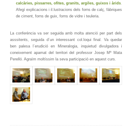
calcàries, pissarres, ofites, granits, argiles, guixos i àrids
.
Afegí explicacions i il.lustracions dels forns de calç, fàbriques
de ciment, forns de guix, forns de vidre i teuleria.
La conferència va ser seguida amb molta atenció per part dels
asssitents, seguida d´un interessant col.loqui final. Va quedar
ben palesa l´erudició en Mineralogia, inquietud divulgadora i
coneixement apamat del territori del professor Josep Mª Mata
Perelló. Agraïm moltíssim la seva participació en aquest curs.