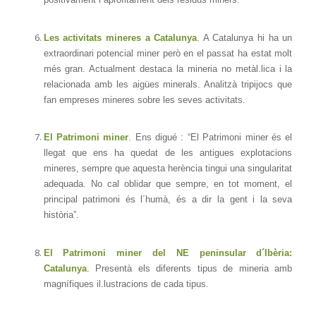
Les activitats mineres a Catalunya
. A Catalunya hi ha un
extraordinari potencial miner però en el passat ha estat molt
més gran. Actualment destaca la mineria no metàl.lica i la
relacionada amb les aigües minerals. Analitzà tripijocs que
fan empreses mineres sobre les seves activitats.
El Patrimoni miner
. Ens digué : “El Patrimoni miner és el
llegat que ens ha quedat de les antigues explotacions
mineres, sempre que aquesta herència tingui una singularitat
adequada. No cal oblidar que sempre, en tot moment, el
principal patrimoni és l´humà, és a dir la gent i la seva
història”.
El Patrimoni miner del NE peninsular d´Ibèria:
Catalunya
. Presentà els diferents tipus de mineria amb
magnífiques il.lustracions de cada tipus.