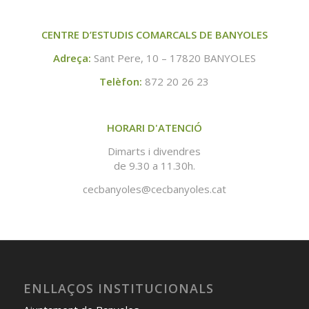
CENTRE D’ESTUDIS COMARCALS DE BANYOLES
Adreça:
Sant Pere, 10 – 17820 BANYOLES
Telèfon:
872 20 26 23
HORARI D'ATENCIÓ
Dimarts i divendres
de 9.30 a 11.30h.
cecbanyoles@cecbanyoles.cat
ENLLAÇOS INSTITUCIONALS