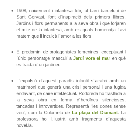
1908, naixement i infantesa feliç al barri barceloní de
Sant Gervasi, font d´inspiració dels primers llibres.
Jardins i flors permanents a la seva obra i que forjaren
el mite de la infantesa, amb els quals homenatja l´avi
matern que li inculcà l´amor a les flors.
El predomini de protagonistes femenines, exceptuant l
´únic personatge masculí a
Jardí vora el mar
en què
es tracta d´un jardiner.
L´expulsió d´aquest paradís infantil s´acabà amb un
matrimoni que generà una crisi personal i una fugida
endavant, de caire intel.lectual. Rodoreda ho traslladà a
la seva obra en forma d´heroïnes silencioses,
tancades i introvertides. Representà “les dones sense
veu”, com la Colometa de
La plaça del Diamant
. La
professora ho il.llustrà amb fragments d´aquesta
novel.la.