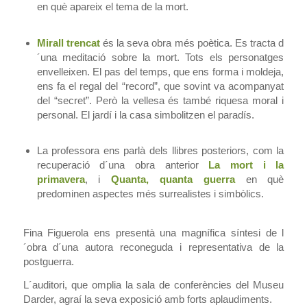
en què apareix el tema de la mort.
Mirall trencat
és la seva obra més poètica. Es tracta d
´una meditació sobre la mort. Tots els personatges
envelleixen. El pas del temps, que ens forma i moldeja,
ens fa el regal del “record”, que sovint va acompanyat
del “secret”. Però la vellesa és també riquesa moral i
personal. El jardí i la casa simbolitzen el paradís.
La professora ens parlà dels llibres posteriors, com la
recuperació d´una obra anterior
La mort i la
primavera
, i
Quanta, quanta guerra
en què
predominen aspectes més surrealistes i simbòlics.
Fina Figuerola ens presentà una magnífica síntesi de l
´obra d´una autora reconeguda i representativa de la
postguerra.
L´auditori, que omplia la sala de conferències del Museu
Darder, agraí la seva exposició amb forts aplaudiments.