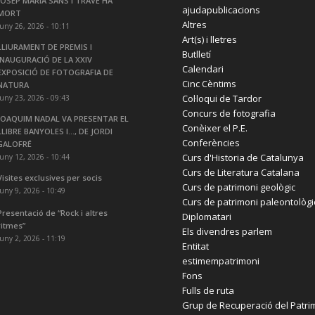
JOSEP MARIA SANS I TRAVÉ HA
ajudapublicacions
MORT
Altres
juny 26, 2026 - 10:11
Art(s) i lletres
LLIURAMENT DE PREMIS I
Butlletí
INAUGURACIÓ DE LA XXIV
Calendari
EXPOSICIÓ DE FOTOGRAFIA DE
Cinc Cèntims
NATURA
Col·loqui de Tardor
juny 23, 2026 - 09:43
Concurs de fotografia
JOAQUIM NADAL VA PRESENTAR EL
Conèixer el P.E.
LLIBRE BANYOLES I…, DE JORDI
Conferències
GALOFRÉ
Curs d'Historia de Catalunya
juny 12, 2026 - 10:44
Curs de Literatura Catalana
Visites exclusives per socis
Curs de patrimoni geològic
juny 9, 2026 - 10:49
Curs de patrimoni paleontològi
Presentació de “Rock i altres
Diplomatari
ritmes”
Els divendres parlem
juny 2, 2026 - 11:19
Entitat
estimempatrimoni
Fons
Fulls de ruta
Grup de Recuperació del Patri