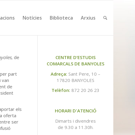
cacions
Notícies
Biblioteca
Arxius
nyoles,
de
CENTRE D’ESTUDIS
COMARCALS DE BANYOLES
 per part
Adreça:
Sant Pere, 10 –
i van
17820 BANYOLES
ent de
Telèfon:
872 20 26 23
esident
aportar els
HORARI D'ATENCIÓ
a oferta
Dimarts i divendres
 entre ser
de 9.30 a 11.30h.
ifusió