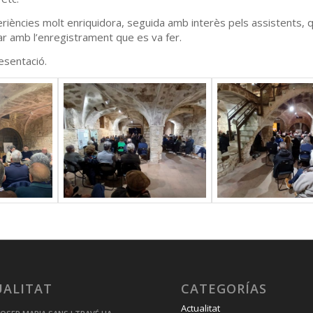
iències molt enriquidora, seguida amb interès pels assistents, 
ar amb l’enregistrament que es va fer.
esentació.
UALITAT
CATEGORÍAS
Actualitat