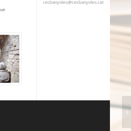
cecbanyoles@cecbanyoles.cat
que