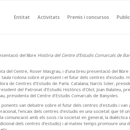
Entitat
Activitats
Premis i concursos
Publi
esentació del llibre
Història del Centre d’Estudis Comarcals de Ba
ta del Centre, Roser Masgrau, i d’una breu presentació del llibre
 taula rodona sobre el present i el futur dels centres d’estudis. H
adora de Centres d’Estudis de Parla Catalana; Narcís Soler, presid
president del Patronat d’Estudis Històrics d’Olot; Joan Balateu, pr
rau, presidenta del Centre d’Estudis Comarcals de Banyoles.
ponents van debatre sobre el futur dels centres d’estudis i van 
acional, l’encaix dels centres d’estudis en una societat que té un
 la comunicació amb els socis i la societat en general, la dialèctica
adicional dels centres d’estudis) i al mateix temps promoure una d
 etc.