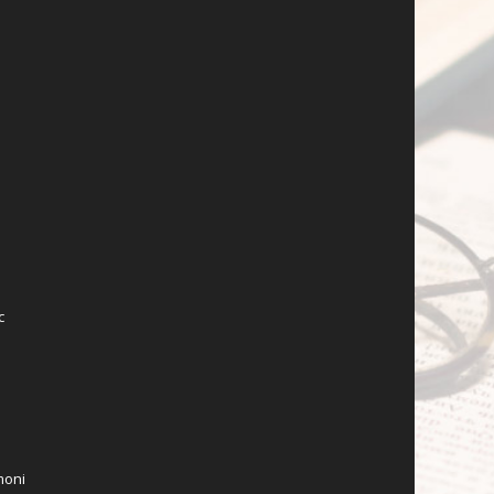
c
moni