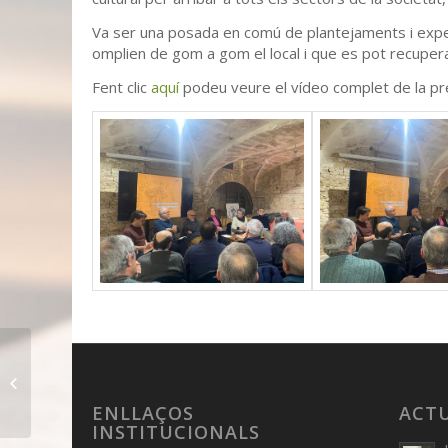
Va ser una posada en comú de plantejaments i exper
omplien de gom a gom el local i que es pot recuper
Fent clic
aquí
podeu veure el vídeo complet de la pr
Conèixer el Pla de
l’Estany: Sant Miquel
de Campmajor
ENLLAÇOS
ACT
INSTITUCIONALS