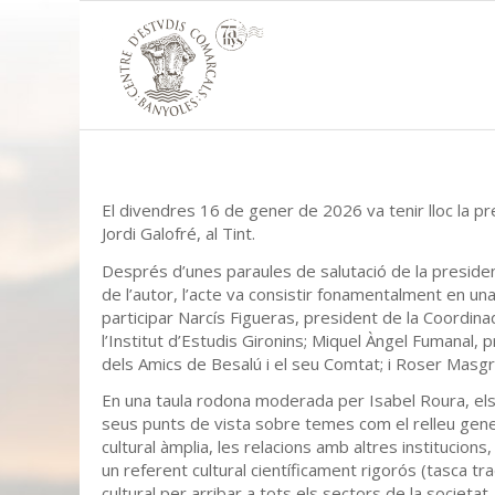
El divendres 16 de gener de 2026 va tenir lloc la pr
Jordi Galofré, al Tint.
Després d’unes paraules de salutació de la presiden
de l’autor, l’acte va consistir fonamentalment en una
participar Narcís Figueras, president de la Coordin
l’Institut d’Estudis Gironins; Miquel Àngel Fumanal, 
dels Amics de Besalú i el seu Comtat; i Roser Masg
En una taula rodona moderada per Isabel Roura, els 
seus punts de vista sobre temes com el relleu gener
cultural àmplia, les relacions amb altres institucions,
un referent cultural científicament rigorós (tasca tr
cultural per arribar a tots els sectors de la societat,