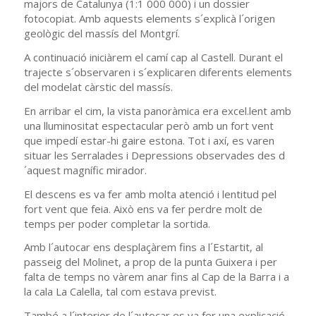
majors de Catalunya (1:1 000 000) i un dossier
fotocopiat. Amb aquests elements s´explicà l´origen
geològic del massís del Montgrí.
A continuació iniciàrem el camí cap al Castell. Durant el
trajecte s´observaren i s´explicaren diferents elements
del modelat càrstic del massís.
En arribar el cim, la vista panoràmica era excel.lent amb
una lluminositat espectacular però amb un fort vent
que impedí estar-hi gaire estona. Tot i axí, es varen
situar les Serralades i Depressions observades des d
´aquest magnífic mirador.
El descens es va fer amb molta atenció i lentitud pel
fort vent que feia. Això ens va fer perdre molt de
temps per poder completar la sortida.
Amb l´autocar ens desplaçàrem fins a l´Estartit, al
passeig del Molinet, a prop de la punta Guixera i per
falta de temps no vàrem anar fins al Cap de la Barra i a
la cala La Calella, tal com estava previst.
També a l´interior de l´autocar es va fer una explicació