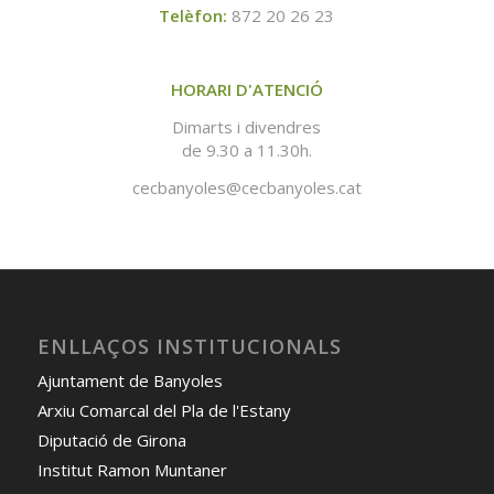
Telèfon:
872 20 26 23
HORARI D'ATENCIÓ
Dimarts i divendres
de 9.30 a 11.30h.
cecbanyoles@cecbanyoles.cat
ENLLAÇOS INSTITUCIONALS
Ajuntament de Banyoles
Arxiu Comarcal del Pla de l'Estany
Diputació de Girona
Institut Ramon Muntaner