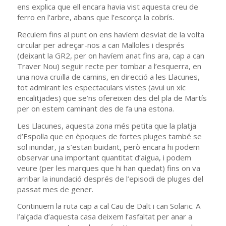
ens explica que ell encara havia vist aquesta creu de
ferro en l’arbre, abans que l’escorça la cobrís.
Reculem fins al punt on ens havíem desviat de la volta
circular per adreçar-nos a can Malloles i després
(deixant la GR2, per on havíem anat fins ara, cap a can
Traver Nou) seguir recte per tombar a l’esquerra, en
una nova cruïlla de camins, en direcció a les Llacunes,
tot admirant les espectaculars vistes (avui un xic
encalitjades) que se’ns ofereixen des del pla de Martís
per on estem caminant des de fa una estona.
Les Llacunes, aquesta zona més petita que la platja
d’Espolla que en èpoques de fortes pluges també se
sol inundar, ja s’estan buidant, però encara hi podem
observar una important quantitat d’aigua, i podem
veure (per les marques que hi han quedat) fins on va
arribar la inundació després de l’episodi de pluges del
passat mes de gener.
Continuem la ruta cap a cal Cau de Dalt i can Solaric. A
l’alçada d’aquesta casa deixem l’asfaltat per anar a