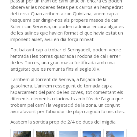
passar per un tram de camí antic on encara es poden
observar les roderes fetes pels carros en l’empedrat
del terra. Quan arribem a can Quintana, anem cap a
l’esquerra per dirigir-nos als propers masos de can
Soler i can Servosa, on podem admirar encara algunes
de les aulines que havien format el que havia estat un
imponent aulet, avui en dia força minvat.
Tot baixant cap a trobar el Serinyadell, podem veure
l’entrada i les torres quadrada i rodona de cal Ferrer
de les Torres, una gran masia fortificada amb una
antiguitat que es remunta fins al segle XIV.
I arribem al torrent de Serinyà, a l’alçada de la
gasolinera. L’anirem resseguint de tornada cap a
l’aparcament del parc de les coves, tot comentant els
diferents elements relacionats amb l’ús de l’aigua que
trobem pel camí i la vegetació de la zona, un conjunt
avui afavorit per l’abundor de pluja caiguda fa uns dies.
Acabem la sortida prop de 2/4 de dues del migdia.