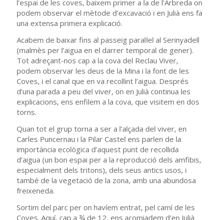
l’espai de les coves, baixem primer a la de l’Arbreda on
podem observar el mètode d’excavació i en Julià ens fa
una extensa primera explicació.
Acabem de baixar fins al passeig paral·lel al Serinyadell
(malmès per l’aigua en el darrer temporal de gener).
Tot adreçant-nos cap a la cova del Reclau Viver,
podem observar les deus de la Mina i la font de les
Coves, i el canal que en va recollint l’aigua. Després
d’una parada a peu del viver, on en Julià continua les
explicacions, ens enfilem a la cova, que visitem en dos
torns.
Quan tot el grup torna a ser a l’alçada del viver, en
Carles Puncernau i la Pilar Castel ens parlen de la
importància ecològica d’aquest punt de recollida
d’aigua (un bon espai per a la reproducció dels amfibis,
especialment dels tritons), dels seus antics usos, i
també de la vegetació de la zona, amb una abundosa
freixeneda.
Sortim del parc per on havíem entrat, pel camí de les
Coves. Aquí, cap a ¾ de 12, ens acomiadem d’en Julià