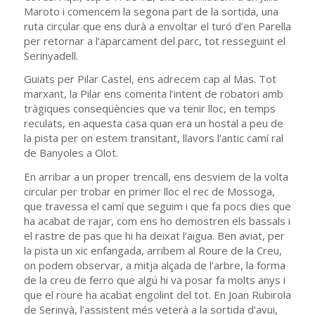
Maroto i comencem la segona part de la sortida, una
ruta circular que ens durà a envoltar el turó d’en Parella
per retornar a l’aparcament del parc, tot resseguint el
Serinyadell.
Guiats per Pilar Castel, ens adrecem cap al Mas. Tot
marxant, la Pilar ens comenta l’intent de robatori amb
tràgiques conseqüències que va tenir lloc, en temps
reculats, en aquesta casa quan era un hostal a peu de
la pista per on estem transitant, llavors l’antic camí ral
de Banyoles a Olot.
En arribar a un proper trencall, ens desviem de la volta
circular per trobar en primer lloc el rec de Mossoga,
que travessa el camí que seguim i que fa pocs dies que
ha acabat de rajar, com ens ho demostren els bassals i
el rastre de pas que hi ha deixat l’aigua. Ben aviat, per
la pista un xic enfangada, arribem al Roure de la Creu,
on podem observar, a mitja alçada de l’arbre, la forma
de la creu de ferro que algú hi va posar fa molts anys i
que el roure ha acabat engolint del tot. En Joan Rubirola
de Serinyà, l’assistent més veterà a la sortida d’avui,