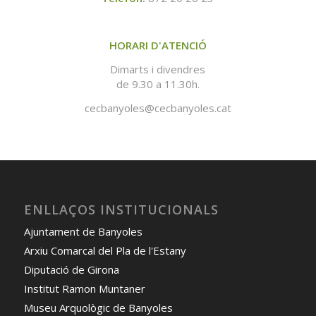
HORARI D'ATENCIÓ
Dimarts i divendres
de 9.30 a 11.30h.
cecbanyoles@cecbanyoles.cat
ENLLAÇOS INSTITUCIONALS
Ajuntament de Banyoles
Arxiu Comarcal del Pla de l'Estany
Diputació de Girona
Institut Ramon Muntaner
Museu Arquològic de Banyoles