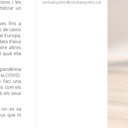
ions i les
cecbanyoles@cecbanyoles.cat
ilitzar un
ves fins a
s de casos
at Europa,
ata d’avui
tre altres
 qual ella
a pandèmia
a la COVID-
e faci una
ic com els
b els seus
, on es va
ous que hi