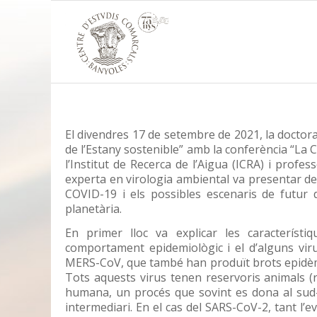
El divendres 17 de setembre de 2021, la doctora
de l’Estany sostenible” amb la conferència “La 
l’Institut de Recerca de l’Aigua (ICRA) i prof
experta en virologia ambiental va presentar de 
COVID-19 i els possibles escenaris de futur 
planetària.
En primer lloc va explicar les característ
comportament epidemiològic i el d’alguns viru
MERS-CoV, que també han produït brots epidèmi
Tots aquests virus tenen reservoris animals (r
humana, un procés que sovint es dona al sud-es
intermediari. En el cas del SARS-CoV-2, tant l’e