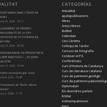
UALITAT
CATEGORÍAS
Actualitat
JOSEP MARIA SANS I TRAVÉ HA
ajudapublicacions
MORT
Altres
juny 26, 2026 - 10:11
Art(s) i lletres
LLIURAMENT DE PREMIS I
Butlletí
INAUGURACIÓ DE LA XXIV
Calendari
EXPOSICIÓ DE FOTOGRAFIA DE
Cinc Cèntims
NATURA
Col·loqui de Tardor
juny 23, 2026 - 09:43
Concurs de fotografia
JOAQUIM NADAL VA PRESENTAR EL
Conèixer el P.E.
LLIBRE BANYOLES I…, DE JORDI
Conferències
GALOFRÉ
Curs d'Historia de Catalunya
juny 12, 2026 - 10:44
Curs de Literatura Catalana
Visites exclusives per socis
Curs de patrimoni geològic
juny 9, 2026 - 10:49
Curs de patrimoni paleontològi
Presentació de “Rock i altres
Diplomatari
ritmes”
Els divendres parlem
juny 2, 2026 - 11:19
Entitat
estimempatrimoni
Fons