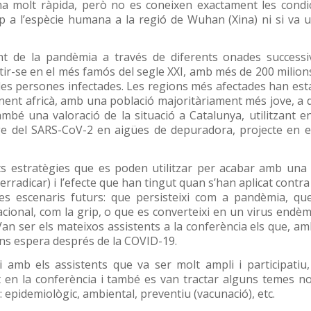
 molt ràpida, però no es coneixen exactament les condic
p a l’espècie humana a la regió de Wuhan (Xina) ni si va ut
nt de la pandèmia a través de diferents onades successi
ertir-se en el més famós del segle XXI, amb més de 200 milion
 les persones infectades. Les regions més afectades han est
tinent africà, amb una població majoritàriament més jove, a d
mbé una valoració de la situació a Catalunya, utilitzant en
tge del SARS-CoV-2 en aigües de depuradora, projecte en el
nts estratègies que es poden utilitzar per acabar amb un
 erradicar) i l’efecte que han tingut quan s’han aplicat contr
les escenaris futurs: que persisteixi com a pandèmia, qu
ional, com la grip, o que es converteixi en un virus endèm
n ser els mateixos assistents a la conferència els que, am
ens espera després de la COVID-19.
ui amb els assistents que va ser molt ampli i participatiu
 en la conferència i també es van tractar alguns temes n
: epidemiològic, ambiental, preventiu (vacunació), etc.