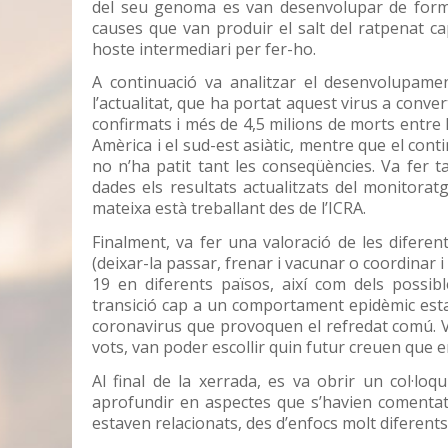
del seu genoma es van desenvolupar de forma
causes que van produir el salt del ratpenat ca
hoste intermediari per fer-ho.
A continuació va analitzar el desenvolupame
l’actualitat, que ha portat aquest virus a conv
confirmats i més de 4,5 milions de morts entre
Amèrica i el sud-est asiàtic, mentre que el con
no n’ha patit tant les conseqüències. Va fer ta
dades els resultats actualitzats del monitora
mateixa està treballant des de l’ICRA.
Finalment, va fer una valoració de les difere
(deixar-la passar, frenar i vacunar o coordinar i
19 en diferents països, així com dels possib
transició cap a un comportament epidèmic estac
coronavirus que provoquen el refredat comú. Va
vots, van poder escollir quin futur creuen que 
Al final de la xerrada, es va obrir un col·loq
aprofundir en aspectes que s’havien comentat
estaven relacionats, des d’enfocs molt diferents