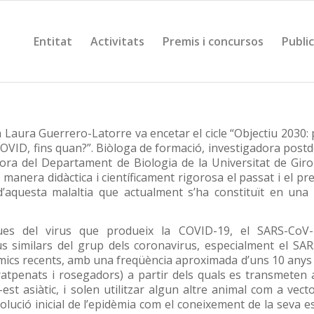
Entitat
Activitats
Premis i concursos
Publi
 Laura Guerrero-Latorre va encetar el cicle “Objectiu 2030: 
COVID, fins quan?”. Biòloga de formació, investigadora postd
essora del Departament de Biologia de la Universitat de Gir
manera didàctica i científicament rigorosa el passat i el pre
d’aquesta malaltia que actualment s’ha constituït en un
iques del virus que produeix la COVID-19, el SARS-CoV-
s similars del grup dels coronavirus, especialment el SAR
cs recents, amb una freqüència aproximada d’uns 10 anys e
atpenats i rosegadors) a partir dels quals es transmeten a
t asiàtic, i solen utilitzar algun altre animal com a vect
volució inicial de l’epidèmia com el coneixement de la seva e