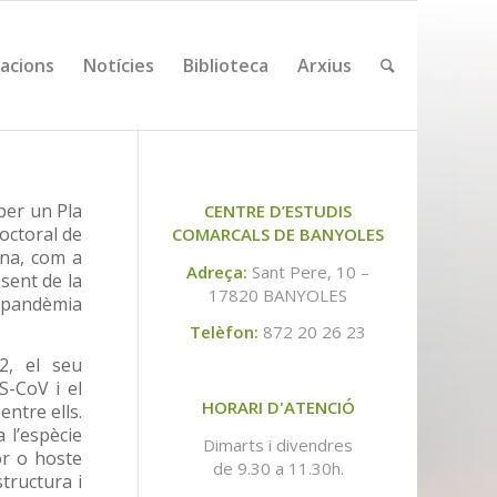
cacions
Notícies
Biblioteca
Arxius
per un Pla
CENTRE D’ESTUDIS
octoral de
COMARCALS DE BANYOLES
ona, com a
Adreça:
Sant Pere, 10 –
sent de la
17820 BANYOLES
a pandèmia
Telèfon:
872 20 26 23
2, el seu
S-CoV i el
HORARI D'ATENCIÓ
ntre ells.
 l’espècie
Dimarts i divendres
or o hoste
de 9.30 a 11.30h.
structura i