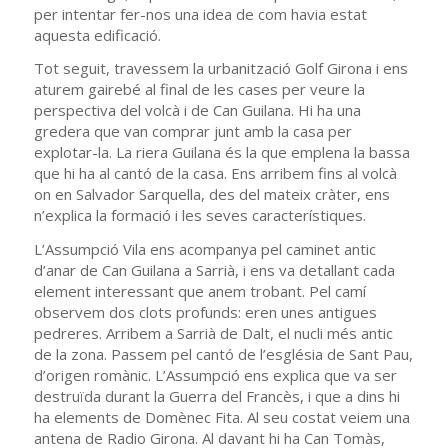
per intentar fer-nos una idea de com havia estat
aquesta edificació.
Tot seguit, travessem la urbanització Golf Girona i ens
aturem gairebé al final de les cases per veure la
perspectiva del volcà i de Can Guilana. Hi ha una
gredera que van comprar junt amb la casa per
explotar-la. La riera Guilana és la que emplena la bassa
que hi ha al cantó de la casa. Ens arribem fins al volcà
on en Salvador Sarquella, des del mateix cràter, ens
n’explica la formació i les seves característiques.
L’Assumpció Vila ens acompanya pel caminet antic
d’anar de Can Guilana a Sarrià, i ens va detallant cada
element interessant que anem trobant. Pel camí
observem dos clots profunds: eren unes antigues
pedreres. Arribem a Sarrià de Dalt, el nucli més antic
de la zona. Passem pel cantó de l’església de Sant Pau,
d’origen romànic. L’Assumpció ens explica que va ser
destruïda durant la Guerra del Francès, i que a dins hi
ha elements de Domènec Fita. Al seu costat veiem una
antena de Radio Girona. Al davant hi ha Can Tomàs,