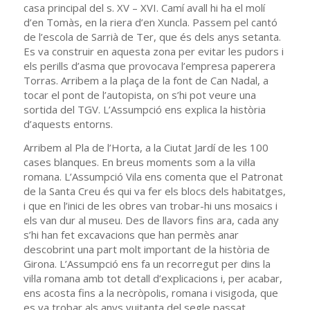
casa principal del s. XV – XVI. Camí avall hi ha el molí
d’en Tomàs, en la riera d’en Xuncla. Passem pel cantó
de l’escola de Sarrià de Ter, que és dels anys setanta.
Es va construir en aquesta zona per evitar les pudors i
els perills d’asma que provocava l’empresa paperera
Torras. Arribem a la plaça de la font de Can Nadal, a
tocar el pont de l’autopista, on s’hi pot veure una
sortida del TGV. L’Assumpció ens explica la història
d’aquests entorns.
Arribem al Pla de l’Horta, a la Ciutat Jardí de les 100
cases blanques. En breus moments som a la vil·la
romana. L’Assumpció Vila ens comenta que el Patronat
de la Santa Creu és qui va fer els blocs dels habitatges,
i que en l’inici de les obres van trobar-hi uns mosaics i
els van dur al museu. Des de llavors fins ara, cada any
s’hi han fet excavacions que han permès anar
descobrint una part molt important de la història de
Girona. L’Assumpció ens fa un recorregut per dins la
vil·la romana amb tot detall d’explicacions i, per acabar,
ens acosta fins a la necròpolis, romana i visigoda, que
es va trobar als anys vuitanta del segle passat.